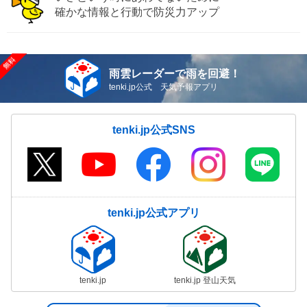
確かな情報と行動で防災力アップ
雨雲レーダーで雨を回避！
tenki.jp公式 天気予報アプリ
tenki.jp公式SNS
tenki.jp公式アプリ
tenki.jp
tenki.jp 登山天気