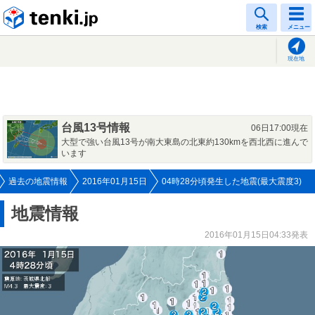
tenki.jp
検索
メニュー
現在地
台風13号情報
06日17:00現在
大型で強い台風13号が南大東島の北東約130kmを西北西に進んで
います
過去の地震情報
2016年01月15日
04時28分頃発生した地震(最大震度3)
地震情報
2016年01月15日04:33発表