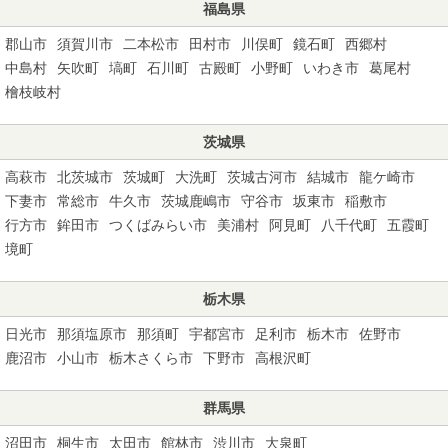
福島県
郡山市
須賀川市
二本松市
田村市
川俣町
鏡石町
西郷村
中島村
矢吹町
塙町
石川町
古殿町
小野町
いわき市
葛尾村
檜枝岐村
茨城県
高萩市
北茨城市
茨城町
大洗町
茨城古河市
結城市
龍ケ崎市
下妻市
常総市
牛久市
茨城鹿嶋市
守谷市
坂東市
稲敷市
行方市
鉾田市
つくばみらい市
美浦村
阿見町
八千代町
五霞町
境町
栃木県
日光市
那須塩原市
那須町
宇都宮市
足利市
栃木市
佐野市
鹿沼市
小山市
栃木さくら市
下野市
高根沢町
群馬県
沼田市
桐生市
太田市
館林市
渋川市
大泉町