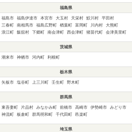
福島県
福島市
福島伊達市
本宮市
大玉村
天栄村
鮫川村
平田村
三春町
南相馬市
福島広野町
楢葉町
富岡町
川内村
大熊町
浪江町
飯舘村
下郷町
南会津町
西会津町
猪苗代町
会津美里町
茨城県
潮来市
神栖市
河内町
利根町
栃木県
矢板市
塩谷町
上三川町
壬生町
野木町
群馬県
東吾妻町
片品村
みなかみ町
前橋市
高崎市
伊勢崎市
みどり市
神流町
板倉町
群馬明和町
千代田町
邑楽町
埼玉県