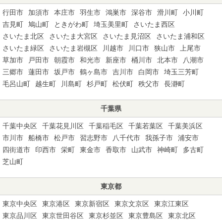
行田市
加須市
本庄市
羽生市
鴻巣市
深谷市
滑川町
小川町
吉見町
鳩山町
ときがわ町
埼玉美里町
さいたま西区
さいたま北区
さいたま大宮区
さいたま見沼区
さいたま浦和区
さいたま緑区
さいたま岩槻区
川越市
川口市
狭山市
上尾市
草加市
戸田市
朝霞市
和光市
新座市
桶川市
北本市
八潮市
三郷市
蓮田市
坂戸市
鶴ヶ島市
吉川市
白岡市
埼玉三芳町
毛呂山町
越生町
川島町
杉戸町
松伏町
秩父市
長瀞町
千葉県
千葉中央区
千葉花見川区
千葉稲毛区
千葉若葉区
千葉美浜区
市川市
船橋市
松戸市
習志野市
八千代市
我孫子市
浦安市
四街道市
印西市
栄町
東金市
香取市
山武市
神崎町
多古町
芝山町
東京都
東京中央区
東京港区
東京新宿区
東京文京区
東京江東区
東京品川区
東京世田谷区
東京杉並区
東京豊島区
東京北区