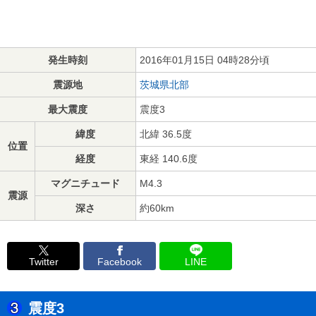
発生時刻
2016年01月15日 04時28分頃
震源地
茨城県北部
最大震度
震度3
緯度
北緯 36.5度
位置
経度
東経 140.6度
マグニチュード
M4.3
震源
深さ
約60km
Twitter
Facebook
LINE
震度3