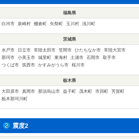
福島県
白河市
泉崎村
棚倉町
矢祭町
玉川村
浅川町
茨城県
水戸市
日立市
常陸太田市
笠間市
ひたちなか市
常陸大宮市
那珂市
小美玉市
城里町
東海村
土浦市
石岡市
取手市
つくば市
筑西市
かすみがうら市
桜川市
栃木県
大田原市
真岡市
那須烏山市
益子町
茂木町
市貝町
芳賀町
栃木那珂川町
震度2