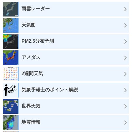
雨雲レーダー
天気図
PM2.5分布予測
アメダス
2週間天気
気象予報士のポイント解説
世界天気
地震情報