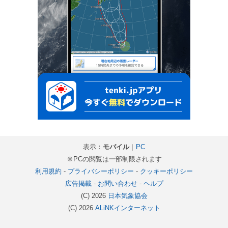
表示：
モバイル
｜
PC
※PCの閲覧は一部制限されます
利用規約
-
プライバシーポリシー
-
クッキーポリシー
広告掲載
-
お問い合わせ
-
ヘルプ
(C) 2026
日本気象協会
(C) 2026
ALiNKインターネット