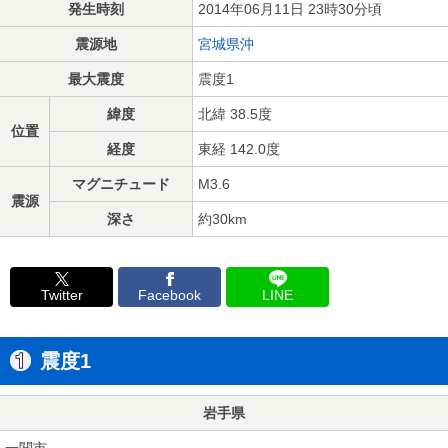
発生時刻
2014年06月11日 23時30分頃
震源地
宮城県沖
最大震度
震度1
緯度
北緯 38.5度
位置
経度
東経 142.0度
マグニチュード
M3.6
震源
深さ
約30km
Twitter
Facebook
LINE
震度1
岩手県
一関市