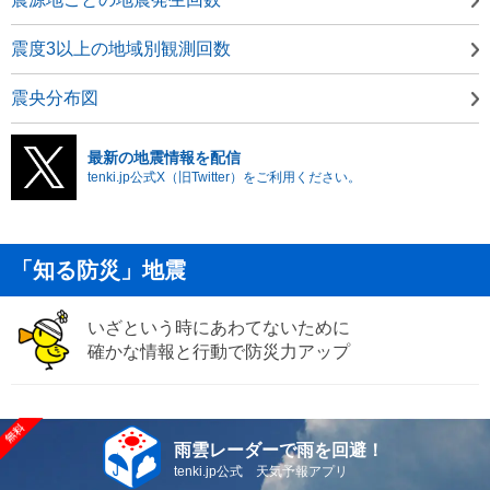
震度3以上の地域別観測回数
震央分布図
最新の地震情報を配信
tenki.jp公式X（旧Twitter）をご利用ください。
「知る防災」地震
いざという時にあわてないために
確かな情報と行動で防災力アップ
雨雲レーダーで雨を回避！
tenki.jp公式 天気予報アプリ