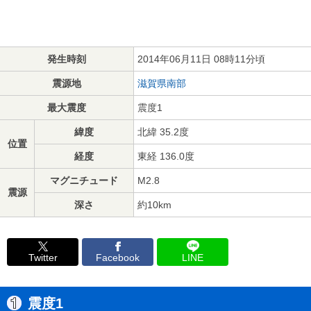
発生時刻
2014年06月11日 08時11分頃
震源地
滋賀県南部
最大震度
震度1
緯度
北緯 35.2度
位置
経度
東経 136.0度
マグニチュード
M2.8
震源
深さ
約10km
Twitter
Facebook
LINE
震度1