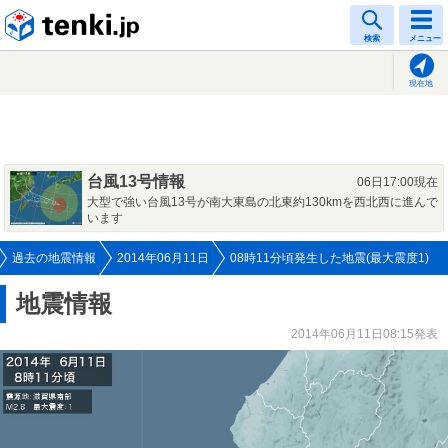
tenki.jp
検索
メニュー
現在地
台風13号情報
06日17:00現在
大型で強い台風13号が南大東島の北東約130kmを西北西に進んで
います
過去の地震情報
2014年06月11日
08時11分頃発生した地震(最大震度1)
地震情報
2014年06月11日08:15発表