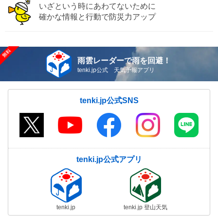
いざという時にあわてないために
確かな情報と行動で防災力アップ
雨雲レーダーで雨を回避！
tenki.jp公式 天気予報アプリ
tenki.jp公式SNS
tenki.jp公式アプリ
tenki.jp
tenki.jp 登山天気