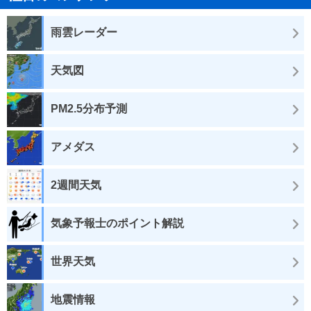
雨雲レーダー
天気図
PM2.5分布予測
アメダス
2週間天気
気象予報士のポイント解説
世界天気
地震情報