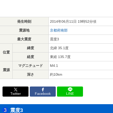
発生時刻
2014年06月11日 19時52分頃
震源地
京都府南部
最大震度
震度3
緯度
北緯 35.1度
位置
経度
東経 135.7度
マグニチュード
M4.1
震源
深さ
約10km
Twitter
Facebook
LINE
震度3