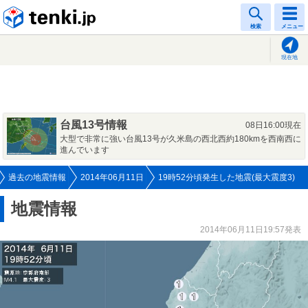
tenki.jp
検索
メニュー
現在地
台風13号情報
08日16:00現在
大型で非常に強い台風13号が久米島の西北西約180kmを西南西に
進んでいます
過去の地震情報
2014年06月11日
19時52分頃発生した地震(最大震度3)
地震情報
2014年06月11日19:57発表