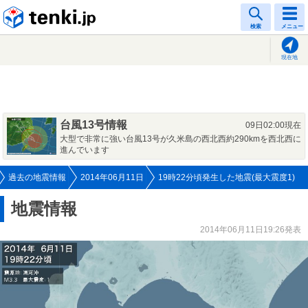
tenki.jp
検索
メニュー
現在地
台風13号情報
09日02:00現在
大型で非常に強い台風13号が久米島の西北西約290kmを西北西に
進んでいます
過去の地震情報
2014年06月11日
19時22分頃発生した地震(最大震度1)
地震情報
2014年06月11日19:26発表