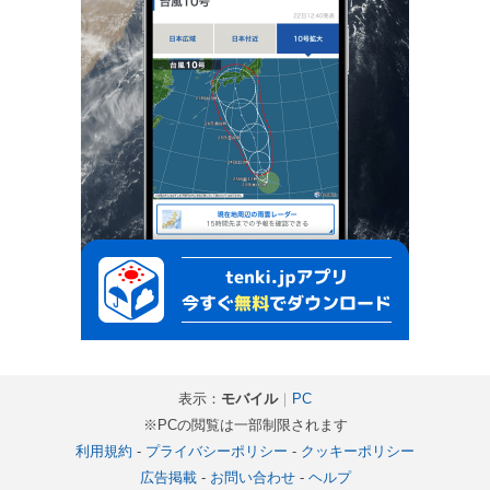
表示：
モバイル
｜
PC
※PCの閲覧は一部制限されます
利用規約
-
プライバシーポリシー
-
クッキーポリシー
広告掲載
-
お問い合わせ
-
ヘルプ