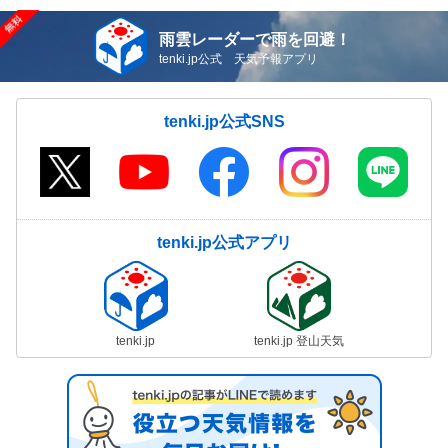
雨雲レーダーで雨を回避！
tenki.jp公式 天気予報アプリ
tenki.jp公式SNS
tenki.jp公式アプリ
tenki.jp
tenki.jp 登山天気