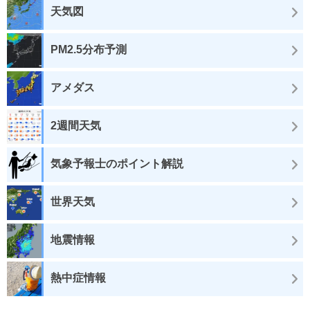
天気図
PM2.5分布予測
アメダス
2週間天気
気象予報士のポイント解説
世界天気
地震情報
熱中症情報