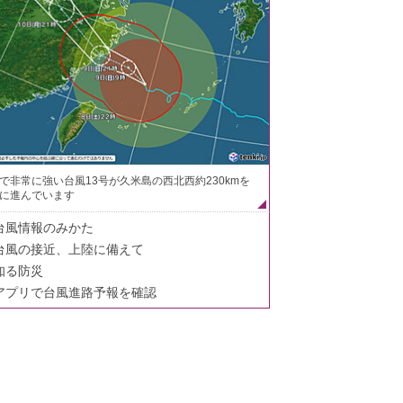
で非常に強い台風13号が久米島の西北西約230kmを
に進んでいます
台風情報のみかた
台風の接近、上陸に備えて
知る防災
アプリで台風進路予報を確認