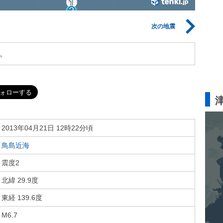
次の地震
。
2013年04月21日 12時22分頃
鳥島近海
震度2
北緯 29.9度
東経 139.6度
M6.7