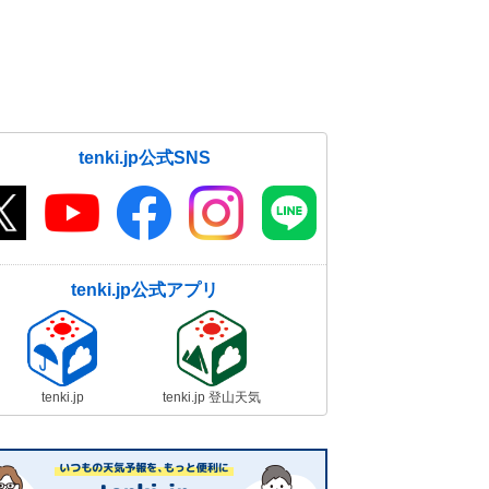
tenki.jp公式SNS
tenki.jp公式アプリ
tenki.jp
tenki.jp 登山天気