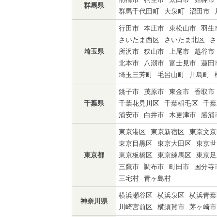
群馬県
群馬千代田町
大泉町
沼田市
行田市
本庄市
東松山市
羽生
さいたま西区
さいたま北区
さ
埼玉県
所沢市
狭山市
上尾市
越谷市
北本市
八潮市
富士見市
蓮田
埼玉三芳町
毛呂山町
川島町
銚子市
茂原市
東金市
香取市
千葉県
千葉花見川区
千葉稲毛区
千葉
浦安市
白井市
木更津市
勝浦
東京港区
東京新宿区
東京文京
東京目黒区
東京大田区
東京世
東京都
東京板橋区
東京練馬区
東京足
三鷹市
調布市
町田市
国分寺
三宅村
青ヶ島村
横浜瀬谷区
横浜泉区
横浜青葉
神奈川県
川崎宮前区
横須賀市
茅ヶ崎市