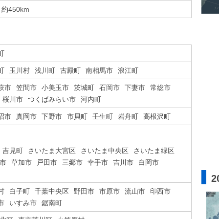
約450km
町
町
玉川村
浅川町
古殿町
南相馬市
浪江町
萩市
笠間市
小美玉市
茨城町
石岡市
下妻市
常総市
桜川市
つくばみらい市
河内町
沼市
真岡市
下野市
市貝町
壬生町
岩舟町
高根沢町
吉見町
さいたま大宮区
さいたま中央区
さいたま緑区
市
草加市
戸田市
三郷市
幸手市
吉川市
白岡市
2
村
白子町
千葉中央区
野田市
市原市
流山市
印西市
市
いすみ市
鋸南町