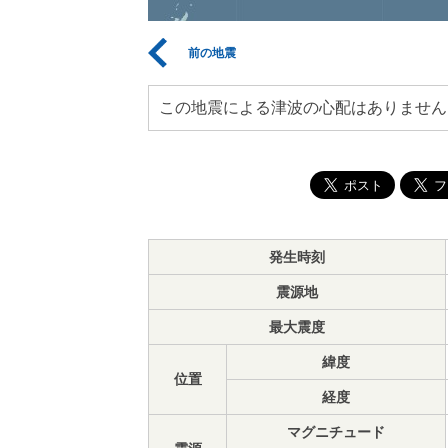
前の地震
この地震による津波の心配はありません
発生時刻
震源地
最大震度
緯度
位置
経度
マグニチュード