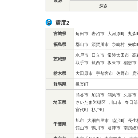
震源
深さ
震度2
宮城県
角田市
岩沼市
大河原町
丸森
福島県
郡山市
須賀川市
泉崎村
矢吹
水戸市
日立市
常陸太田市
高
茨城県
取手市
筑西市
坂東市
稲敷市
栃木県
大田原市
宇都宮市
佐野市
鹿
群馬県
邑楽町
熊谷市
加須市
鴻巣市
久喜市
埼玉県
さいたま岩槻区
川口市
春日部
宮代町
杉戸町
旭市
大網白里市
睦沢町
長生
千葉県
館山市
鴨川市
君津市
南房総