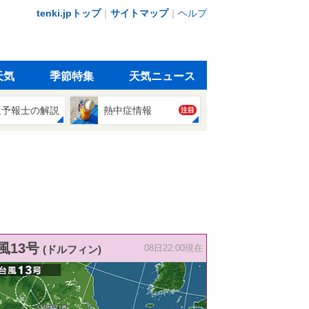
tenki.jpトップ
｜
サイトマップ
｜
ヘルプ
天気
季節特集
天気ニュース
象予報士の解説
熱中症情報
注目
風13号
(ドルフィン)
08日22:00現在