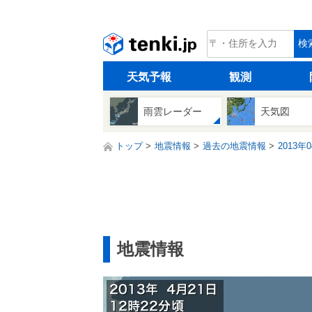
tenki.jp
検
天気予報
観測
雨雲レーダー
天気図
トップ
地震情報
過去の地震情報
2013年
地震情報