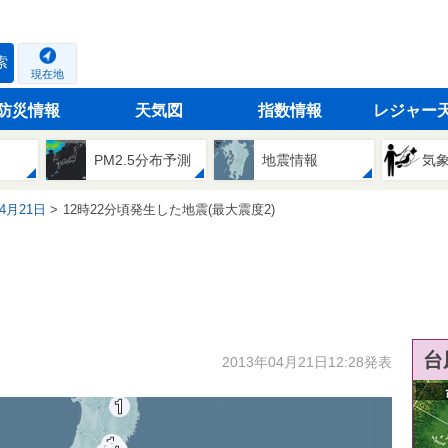
索
現在地
防災情報
天気図
指数情報
レジャー
PM2.5分布予測
地震情報
気
04月21日
12時22分頃発生した地震(最大震度2)
台
2013年04月21日12:28発表