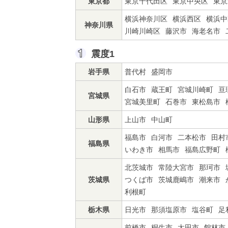
東京都
東京千代田区
東京中央区
東京
横浜神奈川区
横浜西区
横浜中
神奈川県
川崎川崎区
藤沢市
海老名市
震度1
岩手県
普代村
盛岡市
白石市
蔵王町
宮城川崎町
亘
宮城県
宮城美里町
石巻市
東松島市
山形県
上山市
中山町
福島市
白河市
二本松市
田村
福島県
いわき市
相馬市
福島広野町
北茨城市
常陸大宮市
那珂市
茨城県
つくば市
茨城鹿嶋市
潮来市
利根町
栃木県
日光市
那須塩原市
塩谷町
足
前橋市
桐生市
太田市
館林市