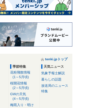
tenki.jpトップ
季節特集
天気ニュース
花粉飛散情報
気象予報士解説
(1～5月頃)
暮らしの話題
桜開花情報
放送局のニュース
(2～5月頃)
特集
GWの天気
(4～5月頃)
梅雨入り・明け