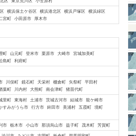
北区
東京荒川区
小笠原村
区
横浜保土ケ谷区
横浜港北区
横浜戸塚区
横浜緑区
二宮町
小田原市
厚木市
理町
山元町
登米市
栗原市
大崎市
宮城加美町
松島町
利府町
市
川俣町
鏡石町
天栄村
棚倉町
矢祭町
平田村
楢葉町
川内村
大熊町
南会津町
猪苗代町
城里町
東海村
土浦市
茨城古河市
結城市
龍ケ崎市
かすみがうら市
行方市
鉾田市
美浦村
五霞町
境町
利市
栃木市
小山市
那須烏山市
益子町
茂木町
芳賀町
渋川市
みどり市
吉岡町
板倉町
群馬明和町