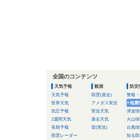
全国のコンテンツ
天気予報
観測
防災
天気予報
雨雲(過去)
警報・
世界天気
アメダス実況
地震
気圧予報
実況天気
津波情
2週間天気
過去天気
火山情
長期予報
雷(実況)
台風情
雨雲レーダー
知る防