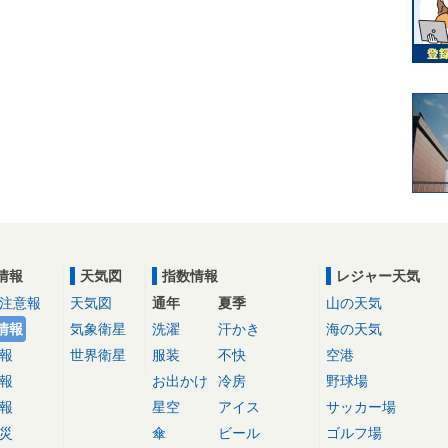
情報
天気図
指数情報
レジャー天気
注意報
天気図
通年
夏季
山の天気
情報
気象衛星
洗濯
汗かき
海の天気
報
世界衛星
服装
不快
空港
報
お出かけ
冷房
野球場
報
星空
アイス
サッカー場
災
傘
ビール
ゴルフ場