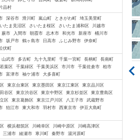
片品村
市
深谷市
滑川町
嵐山町
ときがわ町
埼玉美里町
いたま見沼区
さいたま桜区
さいたま浦和区
川越市
蕨市
入間市
朝霞市
志木市
和光市
新座市
桶川市
市
坂戸市
鶴ヶ島市
日高市
ふじみ野市
伊奈町
松伏町
山武市
多古町
九十九里町
千葉一宮町
長柄町
長南町
若葉区
千葉緑区
千葉美浜区
市川市
千葉佐倉市
柏市
市
富津市
袖ケ浦市
大多喜町
区
東京台東区
東京墨田区
東京江東区
東京品川区
田谷区
東京渋谷区
東京中野区
東京杉並区
東京豊島区
立区
東京葛飾区
東京江戸川区
八王子市
武蔵野市
市
狛江市
東大和市
羽村市
西東京市
伊豆大島町
区
横浜都筑区
川崎幸区
川崎中原区
川崎高津区
三浦市
綾瀬市
寒川町
秦野市
湯河原町