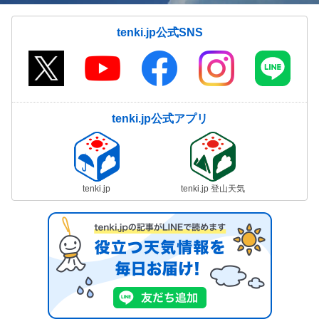
tenki.jp公式SNS
tenki.jp公式アプリ
tenki.jp
tenki.jp 登山天気