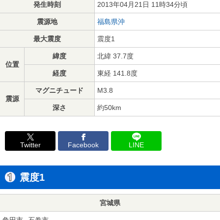
発生時刻
2013年04月21日 11時34分頃
震源地
福島県沖
最大震度
震度1
緯度
北緯 37.7度
位置
経度
東経 141.8度
マグニチュード
M3.8
震源
深さ
約50km
Twitter
Facebook
LINE
震度1
宮城県
角田市
石巻市