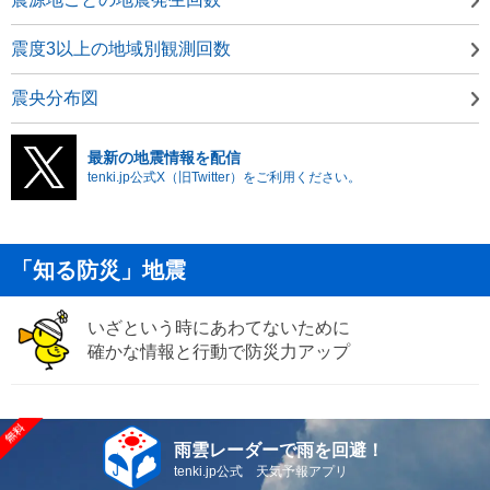
震度3以上の地域別観測回数
震央分布図
最新の地震情報を配信
tenki.jp公式X（旧Twitter）をご利用ください。
「知る防災」地震
いざという時にあわてないために
確かな情報と行動で防災力アップ
雨雲レーダーで雨を回避！
tenki.jp公式 天気予報アプリ