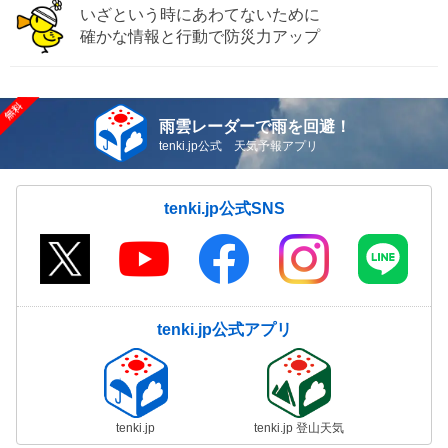
いざという時にあわてないために
確かな情報と行動で防災力アップ
雨雲レーダーで雨を回避！
tenki.jp公式 天気予報アプリ
tenki.jp公式SNS
tenki.jp公式アプリ
tenki.jp
tenki.jp 登山天気