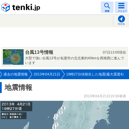
tenki.jp
検索
メニュー
現在地
台風13号情報
07日13:00現在
大型で強い台風13号が名護市の北北東約40kmを西南西に進んで
います
過去の地震情報
2013年04月21日
19時27分頃発生した地震(最大震度4)
地震情報
2013年04月21日19:30発表