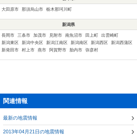
大田原市
那須烏山市
栃木那珂川町
新潟県
長岡市
三条市
加茂市
見附市
南魚沼市
田上町
出雲崎町
新潟東区
新潟中央区
新潟江南区
新潟南区
新潟西区
新潟西蒲区
新発田市
村上市
燕市
阿賀野市
胎内市
弥彦村
関連情報
最新の地震情報
2013年04月21日の地震情報