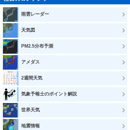
雨雲レーダー
天気図
PM2.5分布予測
アメダス
2週間天気
気象予報士のポイント解説
世界天気
地震情報