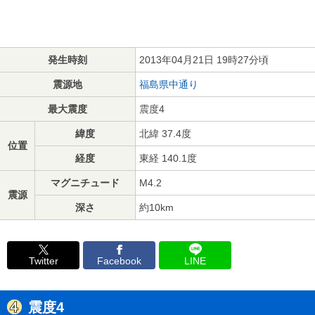
発生時刻
2013年04月21日 19時27分頃
震源地
福島県中通り
最大震度
震度4
緯度
北緯 37.4度
位置
経度
東経 140.1度
マグニチュード
M4.2
震源
深さ
約10km
Twitter
Facebook
LINE
震度4