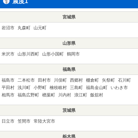
震度1
宮城県
岩沼市
丸森町
山元町
山形県
米沢市
山形川西町
山形小国町
鶴岡市
福島県
福島市
二本松市
田村市
川俣町
西郷村
棚倉町
矢祭町
石川町
平田村
浅川町
小野町
檜枝岐村
三島町
福島金山町
いわき市
相馬市
福島広野町
楢葉町
川内村
浪江町
飯舘村
茨城県
日立市
笠間市
常陸大宮市
栃木県