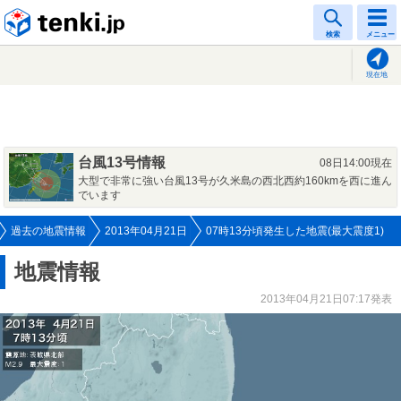
tenki.jp
検索
メニュー
現在地
台風13号情報
08日14:00現在
大型で非常に強い台風13号が久米島の西北西約160kmを西に進ん
でいます
過去の地震情報
2013年04月21日
07時13分頃発生した地震(最大震度1)
地震情報
2013年04月21日07:17発表