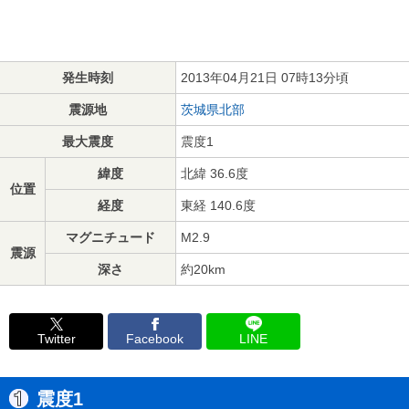
発生時刻
2013年04月21日 07時13分頃
震源地
茨城県北部
最大震度
震度1
緯度
北緯 36.6度
位置
経度
東経 140.6度
マグニチュード
M2.9
震源
深さ
約20km
Twitter
Facebook
LINE
震度1