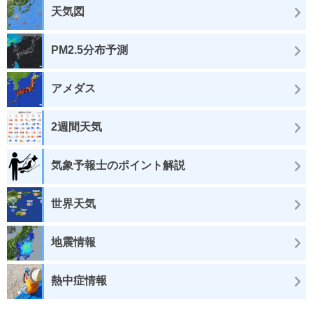
天気図
PM2.5分布予測
アメダス
2週間天気
気象予報士のポイント解説
世界天気
地震情報
熱中症情報