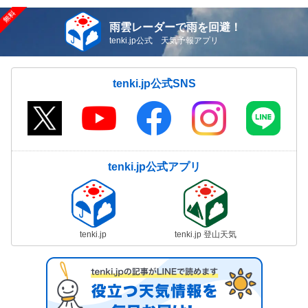
雨雲レーダーで雨を回避！
tenki.jp公式 天気予報アプリ
tenki.jp公式SNS
tenki.jp公式アプリ
tenki.jp
tenki.jp 登山天気