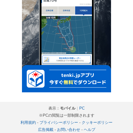
表示：
モバイル
｜
PC
※PCの閲覧は一部制限されます
利用規約
-
プライバシーポリシー
-
クッキーポリシー
広告掲載
-
お問い合わせ
-
ヘルプ