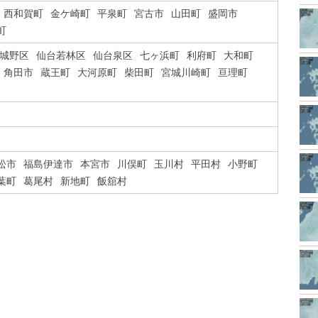
西和賀町
金ケ崎町
平泉町
宮古市
山田町
盛岡市
町
城野区
仙台若林区
仙台泉区
七ヶ浜町
利府町
大和町
角田市
蔵王町
大河原町
柴田町
宮城川崎町
亘理町
松市
福島伊達市
本宮市
川俣町
玉川村
平田村
小野町
葉町
葛尾村
新地町
飯舘村