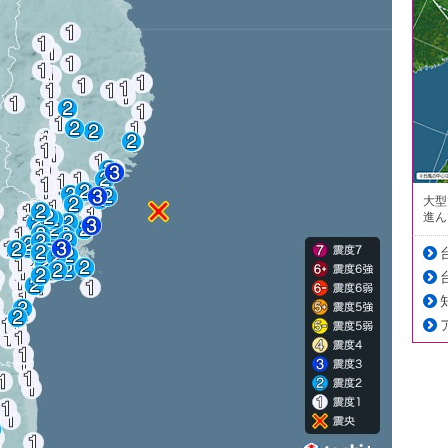
大型
進ん