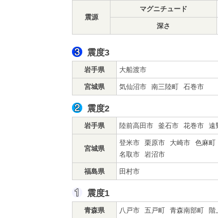
マグニチュード
震源
深さ
震度3
岩手県
大船渡市
宮城県
気仙沼市
南三陸町
石巻市
震度2
岩手県
陸前高田市
釜石市
花巻市
遠
登米市
栗原市
大崎市
色麻町
宮城県
名取市
岩沼市
福島県
田村市
震度1
青森県
八戸市
五戸町
青森南部町
階