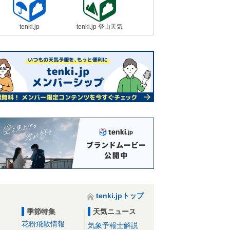
tenki.jp
tenki.jp 登山天気
tenki.jpトップ
季節特集
天気ニュース
花粉飛散情報
気象予報士解説