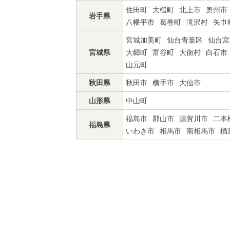
住田町
大槌町
北上市
奥州市
岩手県
八幡平市
葛巻町
滝沢村
矢巾
宮城加美町
仙台青葉区
仙台宮
宮城県
大郷町
富谷町
大衡村
白石市
山元町
秋田県
秋田市
横手市
大仙市
山形県
中山町
福島市
郡山市
須賀川市
二本
福島県
いわき市
相馬市
南相馬市
楢