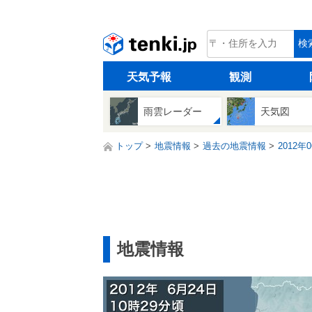
tenki.jp
検
天気予報
観測
雨雲レーダー
天気図
トップ
地震情報
過去の地震情報
2012年
地震情報