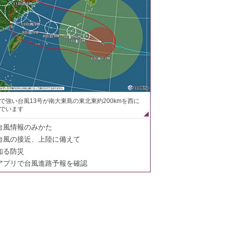
で強い台風13号が南大東島の東北東約200kmを西に
でいます
台風情報のみかた
台風の接近、上陸に備えて
知る防災
アプリで台風進路予報を確認