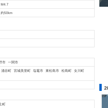
M4.7
約50km
野市
一関市
涌谷町
宮城美里町
塩竈市
東松島市
松島町
女川町
2
上町