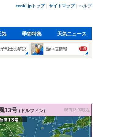
tenki.jpトップ
｜
サイトマップ
｜
ヘルプ
天気
季節特集
天気ニュース
象予報士の解説
熱中症情報
注目
風13号
(ドルフィン)
06日13:00現在