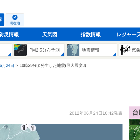
索
現在地
防災情報
天気図
指数情報
レジャー
PM2.5分布予測
地震情報
気
06月24日
10時29分頃発生した地震(最大震度3)
台
2012年06月24日10:42発表