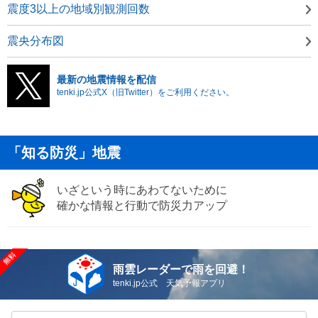
震度3以上の地域別観測回数
震央分布図
最新の地震情報を配信
tenki.jp公式X（旧Twitter）をご利用ください。
「知る防災」地震
いざという時にあわてないために
確かな情報と行動で防災力アップ
雨雲レーダーで雨を回避！
tenki.jp公式 天気予報アプリ