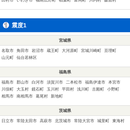
震度1
宮城県
名取市
角田市
岩沼市
蔵王町
大河原町
宮城川崎町
亘理町
山元町
仙台若林区
福島県
福島市
郡山市
白河市
須賀川市
二本松市
福島伊達市
本宮市
川俣町
大玉村
鏡石町
玉川村
平田村
浅川町
古殿町
小野町
相馬市
南相馬市
葛尾村
新地町
茨城県
日立市
常陸太田市
高萩市
北茨城市
常陸大宮市
城里町
東海村