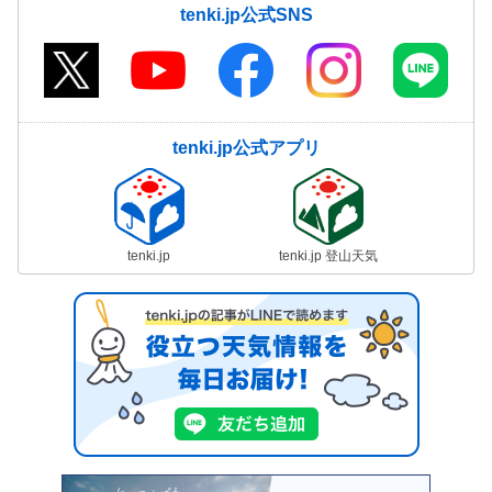
tenki.jp公式SNS
tenki.jp公式アプリ
tenki.jp
tenki.jp 登山天気