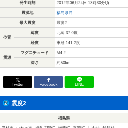
発生時刻
2012年06月24日 13時30分頃
震源地
福島県沖
最大震度
震度2
緯度
北緯 37.0度
位置
経度
東経 141.2度
マグニチュード
M4.2
震源
深さ
約50km
Twitter
Facebook
LINE
震度2
福島県
田村市
いわき市
福島広野町
楢葉町
富岡町
川内村
飯舘村