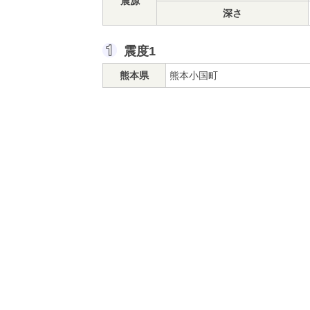
震源
深さ
震度1
熊本県
熊本小国町