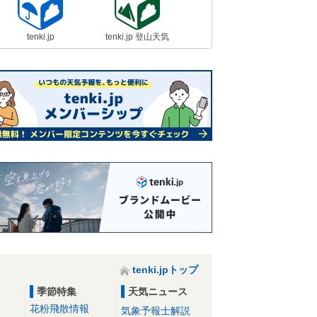
tenki.jp
tenki.jp 登山天気
tenki.jpトップ
季節特集
天気ニュース
花粉飛散情報
気象予報士解説