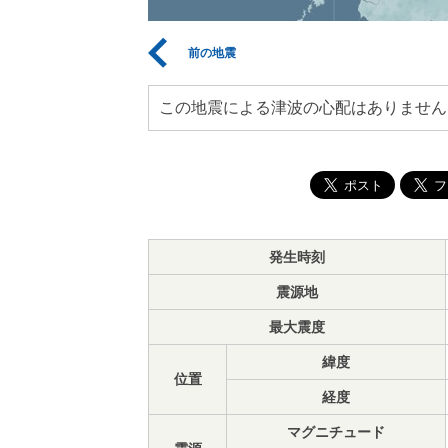
前の地震
この地震による津波の心配はありません
発生時刻
震源地
最大震度
緯度
位置
経度
マグニチュード