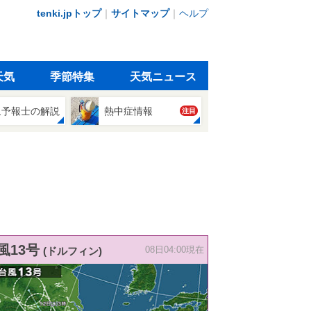
tenki.jpトップ
｜
サイトマップ
｜
ヘルプ
天気
季節特集
天気ニュース
象予報士の解説
熱中症情報
注目
風13号
(ドルフィン)
08日04:00現在