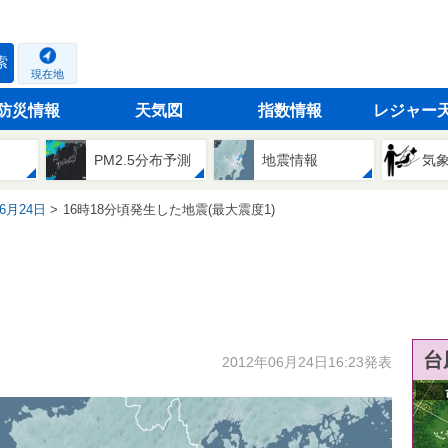
索
現在地
防災情報
天気図
指数情報
レジャー
PM2.5分布予測
地震情報
気
06月24日
16時18分頃発生した地震(最大震度1)
台
2012年06月24日16:23発表