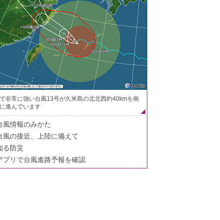
で非常に強い台風13号が久米島の北北西約40kmを南
に進んでいます
台風情報のみかた
台風の接近、上陸に備えて
知る防災
アプリで台風進路予報を確認