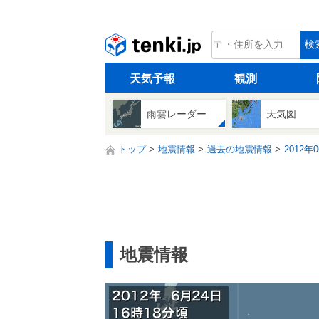
tenki.jp
検
天気予報
観測
雨雲レーダー
天気図
トップ
地震情報
過去の地震情報
2012年
地震情報