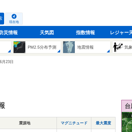
索
現在地
防災情報
天気図
指数情報
レジャー
PM2.5分布予測
地震情報
気
06月23日
報
台
震源地
マグニチュード
最大震度