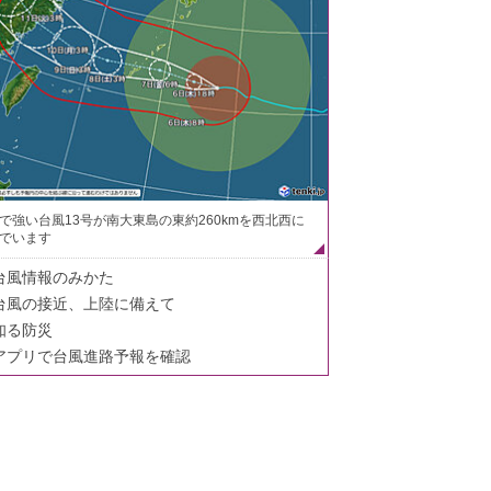
で強い台風13号が南大東島の東約260kmを西北西に
でいます
台風情報のみかた
台風の接近、上陸に備えて
知る防災
アプリで台風進路予報を確認