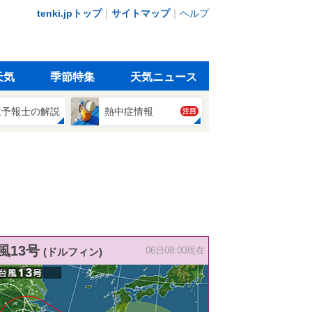
tenki.jpトップ
｜
サイトマップ
｜
ヘルプ
天気
季節特集
天気ニュース
象予報士の解説
熱中症情報
注目
風13号
(ドルフィン)
06日08:00現在