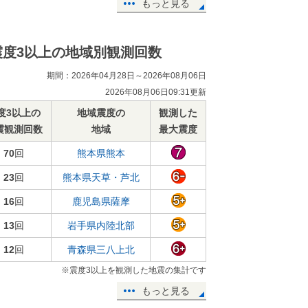
もっと見る
震度3以上の地域別観測回数
期間：2026年04月28日～2026年08月06日
2026年08月06日09:31更新
度3以上の
地域震度の
観測した
震観測回数
地域
最大震度
70
回
熊本県熊本
23
回
熊本県天草・芦北
16
回
鹿児島県薩摩
13
回
岩手県内陸北部
12
回
青森県三八上北
※震度3以上を観測した地震の集計です
もっと見る