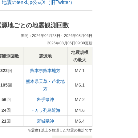
地震のtenki.jp公式X（旧Twitter）
震源地ごとの地震観測回数
期間：2026年04月28日～2026年08月06日
2026年08月06日09:30更新
地震規模
震観測回数
震源地
の最大
322
回
熊本県熊本地方
M7.1
熊本県天草・芦北地
105
回
M6.1
方
56
回
岩手県沖
M7.2
24
回
トカラ列島近海
M4.6
21
回
宮城県沖
M6.4
※震度1以上を観測した地震の集計です