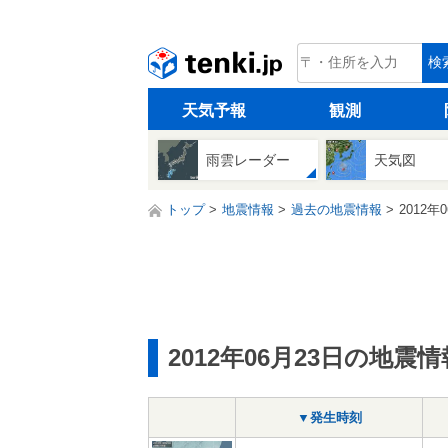
tenki.jp
検
天気予報
観測
雨雲レーダー
天気図
トップ
地震情報
過去の地震情報
2012年
2012年06月23日の地震情
▼発生時刻