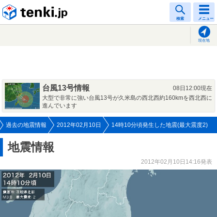
tenki.jp
検索
メニュー
現在地
台風13号情報
08日12:00現在
大型で非常に強い台風13号が久米島の西北西約160kmを西北西に
進んでいます
過去の地震情報
2012年02月10日
14時10分頃発生した地震(最大震度2)
地震情報
2012年02月10日14:16発表