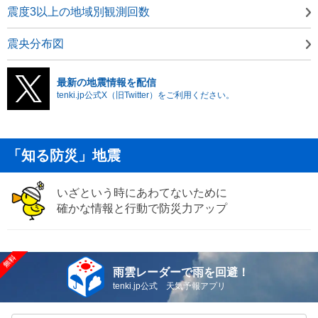
震度3以上の地域別観測回数
震央分布図
最新の地震情報を配信
tenki.jp公式X（旧Twitter）をご利用ください。
「知る防災」地震
いざという時にあわてないために
確かな情報と行動で防災力アップ
雨雲レーダーで雨を回避！
tenki.jp公式 天気予報アプリ