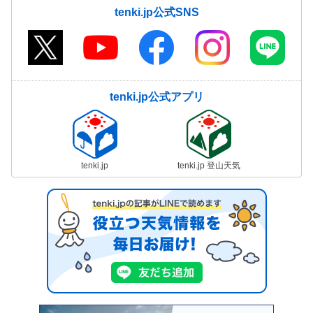
tenki.jp公式SNS
tenki.jp公式アプリ
tenki.jp
tenki.jp 登山天気