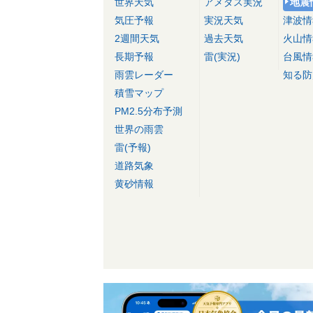
世界天気
アメダス実況
地震
気圧予報
実況天気
津波情
2週間天気
過去天気
火山情
長期予報
雷(実況)
台風情
雨雲レーダー
知る防
積雪マップ
PM2.5分布予測
世界の雨雲
雷(予報)
道路気象
黄砂情報