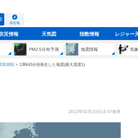
索
現在地
防災情報
天気図
指数情報
レジャー
PM2.5分布予測
地震情報
気
02月10日
13時43分頃発生した地震(最大震度1)
2012年02月10日13:47発表