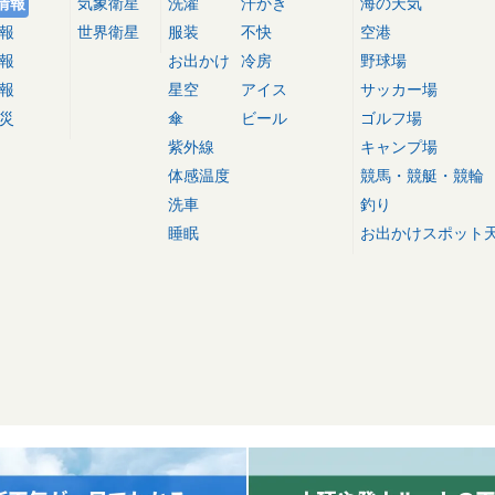
情報
気象衛星
洗濯
汗かき
海の天気
報
世界衛星
服装
不快
空港
報
お出かけ
冷房
野球場
報
星空
アイス
サッカー場
災
傘
ビール
ゴルフ場
紫外線
キャンプ場
体感温度
競馬・競艇・競輪
洗車
釣り
睡眠
お出かけスポット