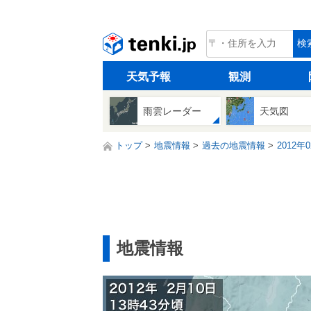
tenki.jp
検
天気予報
観測
雨雲レーダー
天気図
トップ
地震情報
過去の地震情報
2012年
地震情報