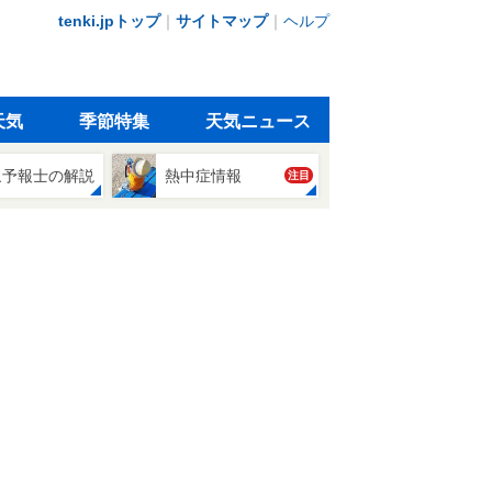
tenki.jpトップ
｜
サイトマップ
｜
ヘルプ
天気
季節特集
天気ニュース
象予報士の解説
熱中症情報
注目