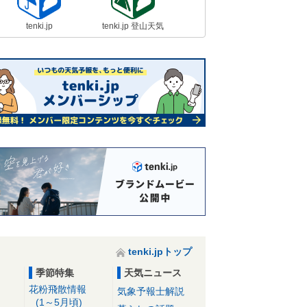
tenki.jp
tenki.jp 登山天気
tenki.jpトップ
季節特集
天気ニュース
花粉飛散情報
気象予報士解説
(1～5月頃)