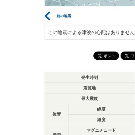
前の地震
この地震による津波の心配はありません
発生時刻
震源地
最大震度
緯度
位置
経度
マグニチュード