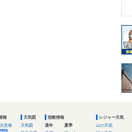
情報
天気図
指数情報
レジャー天気
注意報
天気図
通年
夏季
山の天気