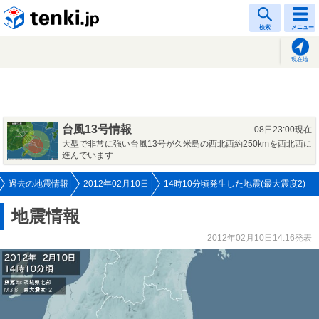
tenki.jp
検索
メニュー
現在地
台風13号情報
08日23:00現在
大型で非常に強い台風13号が久米島の西北西約250kmを西北西に
進んでいます
過去の地震情報
2012年02月10日
14時10分頃発生した地震(最大震度2)
地震情報
2012年02月10日14:16発表