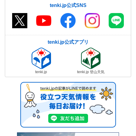
tenki.jp公式SNS
tenki.jp公式アプリ
tenki.jp
tenki.jp 登山天気