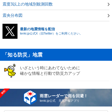
震度3以上の地域別観測回数
震央分布図
最新の地震情報を配信
tenki.jp公式X（旧Twitter）をご利用ください。
「知る防災」地震
いざという時にあわてないために
確かな情報と行動で防災力アップ
雨雲レーダーで雨を回避！
tenki.jp公式 天気予報アプリ