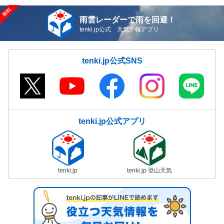
雨雲レーダーで雨を回避！
tenki.jp公式 天気予報アプリ
tenki.jp公式SNS
tenki.jp公式アプリ
tenki.jp
tenki.jp 登山天気