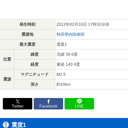
発生時刻
2012年02月10日 17時32分頃
震源地
秋田県内陸南部
最大震度
震度1
緯度
北緯 39.6度
位置
経度
東経 140.4度
マグニチュード
M2.5
震源
深さ
約10km
Twitter
Facebook
LINE
震度1