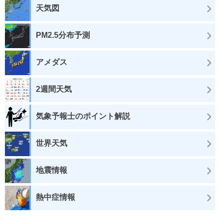
天気図
PM2.5分布予測
アメダス
2週間天気
気象予報士のポイント解説
世界天気
地震情報
熱中症情報