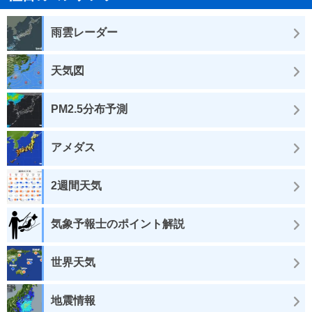
雨雲レーダー
天気図
PM2.5分布予測
アメダス
2週間天気
気象予報士のポイント解説
世界天気
地震情報