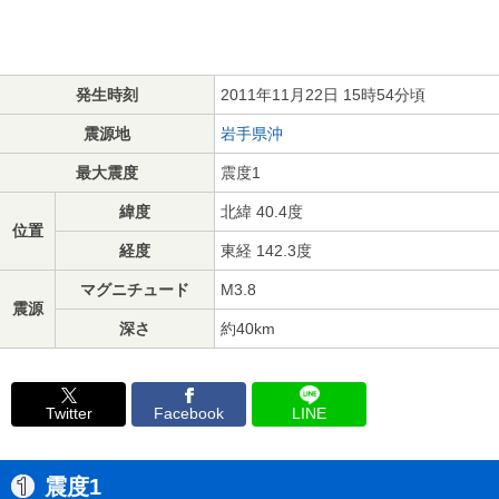
発生時刻
2011年11月22日 15時54分頃
震源地
岩手県沖
最大震度
震度1
緯度
北緯 40.4度
位置
経度
東経 142.3度
マグニチュード
M3.8
震源
深さ
約40km
Twitter
Facebook
LINE
震度1