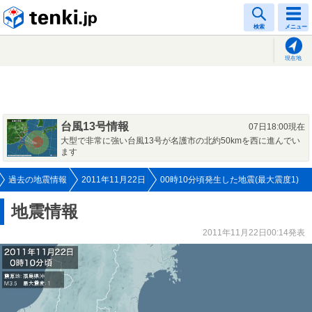
tenki.jp
検索
メニュー
現在地
台風13号情報
07日18:00現在
大型で非常に強い台風13号が名護市の北約50kmを西に進んでい
ます
過去の地震情報
2011年11月22日
00時10分頃発生した地震(最大震度1)
地震情報
2011年11月22日00:14発表