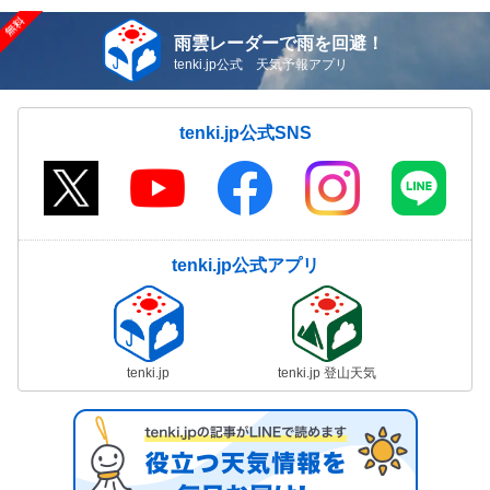
雨雲レーダーで雨を回避！
tenki.jp公式 天気予報アプリ
tenki.jp公式SNS
tenki.jp公式アプリ
tenki.jp
tenki.jp 登山天気