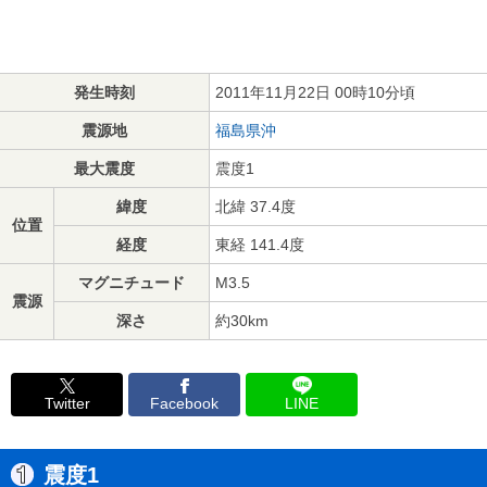
発生時刻
2011年11月22日 00時10分頃
震源地
福島県沖
最大震度
震度1
緯度
北緯 37.4度
位置
経度
東経 141.4度
マグニチュード
M3.5
震源
深さ
約30km
Twitter
Facebook
LINE
震度1