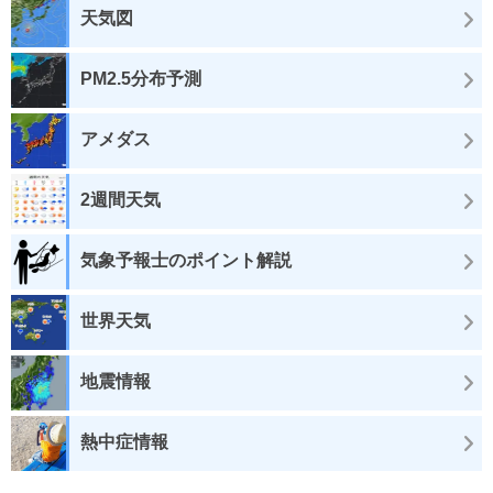
天気図
PM2.5分布予測
アメダス
2週間天気
気象予報士のポイント解説
世界天気
地震情報
熱中症情報