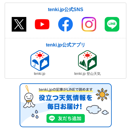
tenki.jp公式SNS
tenki.jp公式アプリ
tenki.jp
tenki.jp 登山天気