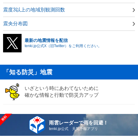
震度3以上の地域別観測回数
震央分布図
最新の地震情報を配信
tenki.jp公式X（旧Twitter）をご利用ください。
「知る防災」地震
いざという時にあわてないために
確かな情報と行動で防災力アップ
雨雲レーダーで雨を回避！
tenki.jp公式 天気予報アプリ