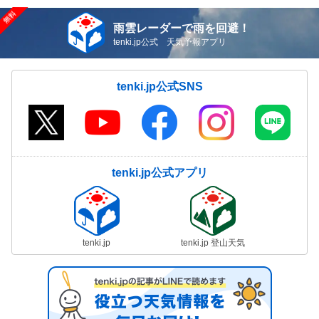
雨雲レーダーで雨を回避！
tenki.jp公式 天気予報アプリ
tenki.jp公式SNS
tenki.jp公式アプリ
tenki.jp
tenki.jp 登山天気