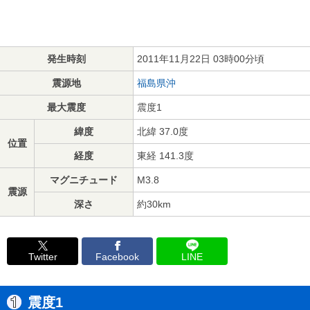
発生時刻
2011年11月22日 03時00分頃
震源地
福島県沖
最大震度
震度1
緯度
北緯 37.0度
位置
経度
東経 141.3度
マグニチュード
M3.8
震源
深さ
約30km
Twitter
Facebook
LINE
震度1