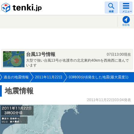
tenki.jp
検索
メニュー
現在地
台風13号情報
07日13:00現在
大型で強い台風13号が名護市の北北東約40kmを西南西に進んで
います
過去の地震情報
2011年11月22日
03時00分頃発生した地震(最大震度1)
地震情報
2011年11月22日03:04発表