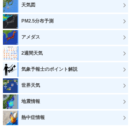
天気図
PM2.5分布予測
アメダス
2週間天気
気象予報士のポイント解説
世界天気
地震情報
熱中症情報