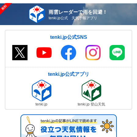
雨雲レーダーで雨を回避！
tenki.jp公式 天気予報アプリ
tenki.jp公式SNS
tenki.jp公式アプリ
tenki.jp
tenki.jp 登山天気