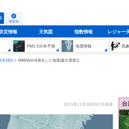
索
現在地
防災情報
天気図
指数情報
レジャー
PM2.5分布予測
地震情報
気
11月18日
00時56分頃発生した地震(最大震度1)
台
2011年11月18日01:01発表