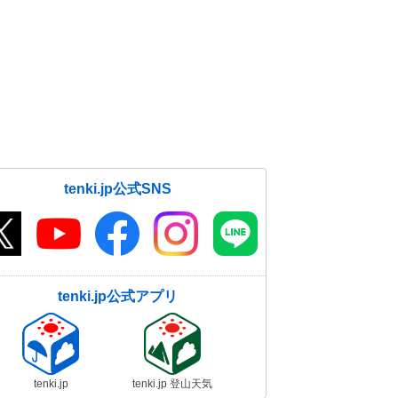
tenki.jp公式SNS
tenki.jp公式アプリ
tenki.jp
tenki.jp 登山天気