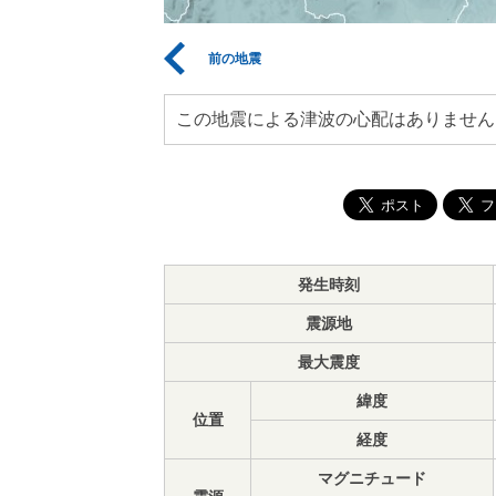
前の地震
この地震による津波の心配はありません
発生時刻
震源地
最大震度
緯度
位置
経度
マグニチュード