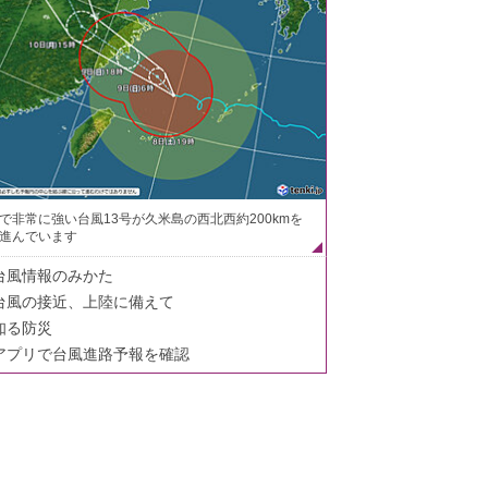
で非常に強い台風13号が久米島の西北西約200kmを
進んでいます
台風情報のみかた
台風の接近、上陸に備えて
知る防災
アプリで台風進路予報を確認