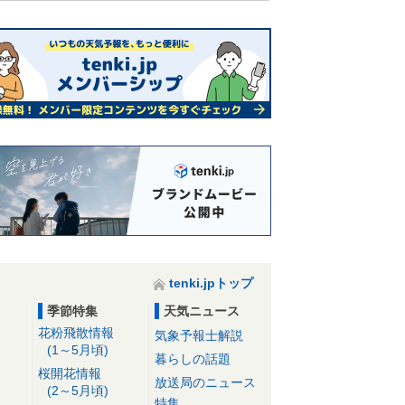
tenki.jpトップ
季節特集
天気ニュース
花粉飛散情報
気象予報士解説
(1～5月頃)
暮らしの話題
桜開花情報
放送局のニュース
(2～5月頃)
特集