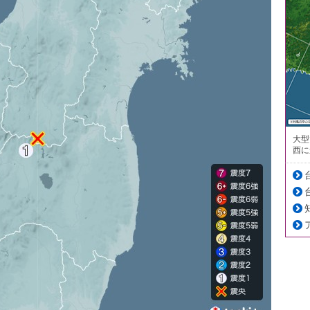
大型
西に