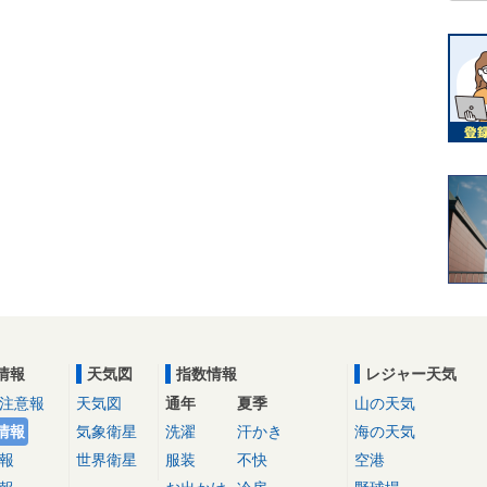
情報
天気図
指数情報
レジャー天気
注意報
天気図
通年
夏季
山の天気
情報
気象衛星
洗濯
汗かき
海の天気
報
世界衛星
服装
不快
空港