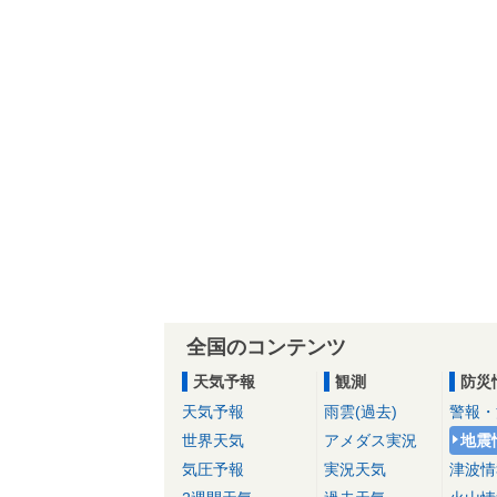
全国のコンテンツ
天気予報
観測
防災
天気予報
雨雲(過去)
警報・
世界天気
アメダス実況
地震
気圧予報
実況天気
津波情