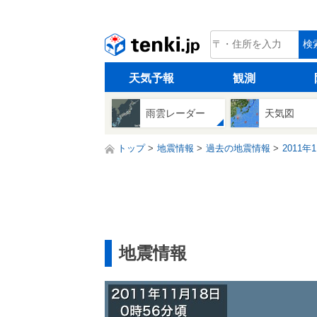
tenki.jp
検
天気予報
観測
雨雲レーダー
天気図
トップ
地震情報
過去の地震情報
2011年
地震情報