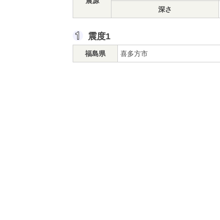
震源
深さ
震度1
福島県
喜多方市