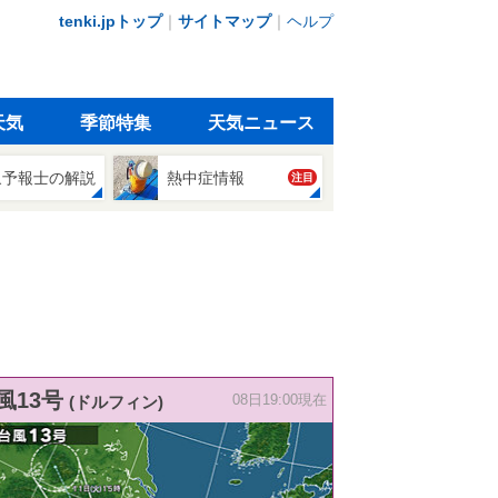
tenki.jpトップ
｜
サイトマップ
｜
ヘルプ
天気
季節特集
天気ニュース
象予報士の解説
熱中症情報
注目
風13号
(ドルフィン)
08日19:00現在