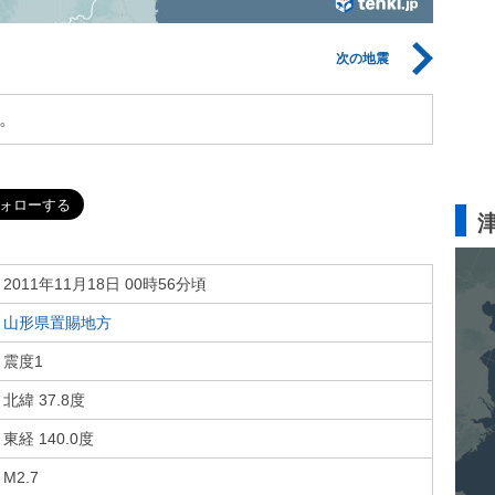
次の地震
。
2011年11月18日 00時56分頃
山形県置賜地方
震度1
北緯 37.8度
東経 140.0度
M2.7