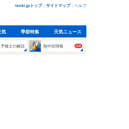
tenki.jpトップ
｜
サイトマップ
｜
ヘルプ
天気
季節特集
天気ニュース
象予報士の解説
熱中症情報
注目