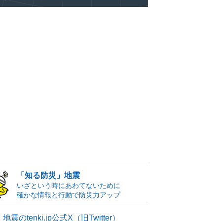
「知る防災」地震
いざという時にあわてないために
確かな情報と行動で防災力アップ
地震のtenki.jp公式X（旧Twitter）