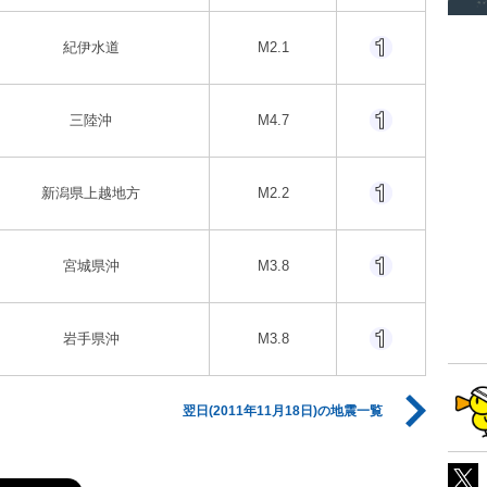
紀伊水道
M2.1
三陸沖
M4.7
新潟県上越地方
M2.2
宮城県沖
M3.8
岩手県沖
M3.8
翌日(2011年11月18日)の地震一覧