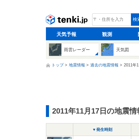
tenki.jp
検
天気予報
観測
雨雲レーダー
天気図
トップ
地震情報
過去の地震情報
2011年
2011年11月17日の地震情
▼発生時刻