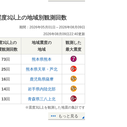
震度3以上の地域別観測回数
期間：2026年05月01日～2026年08月09日
2026年08月09日22:40更新
度3以上の
地域震度の
観測した
震観測回数
地域
最大震度
73
回
熊本県熊本
25
回
熊本県天草・芦北
16
回
鹿児島県薩摩
14
回
岩手県内陸北部
13
回
青森県三八上北
※震度3以上を観測した地震の集計です
もっと見る