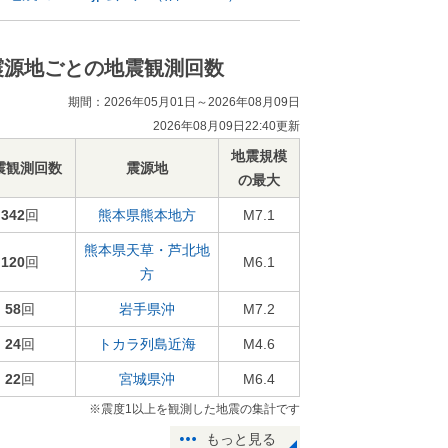
震源地ごとの地震観測回数
期間：2026年05月01日～2026年08月09日
2026年08月09日22:40更新
地震規模
震観測回数
震源地
の最大
342
回
熊本県熊本地方
M7.1
熊本県天草・芦北地
120
回
M6.1
方
58
回
岩手県沖
M7.2
24
回
トカラ列島近海
M4.6
22
回
宮城県沖
M6.4
※震度1以上を観測した地震の集計です
もっと見る