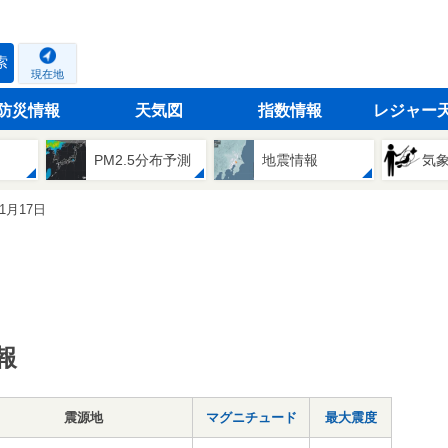
索
現在地
防災情報
天気図
指数情報
レジャー
PM2.5分布予測
地震情報
気
11月17日
報
震源地
マグニチュード
最大震度