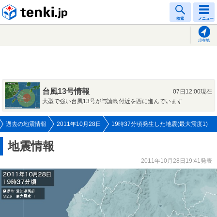
tenki.jp
検索
メニュー
現在地
台風13号情報
07日12:00現在
大型で強い台風13号が与論島付近を西に進んでいます
過去の地震情報
2011年10月28日
19時37分頃発生した地震(最大震度1)
地震情報
2011年10月28日19:41発表