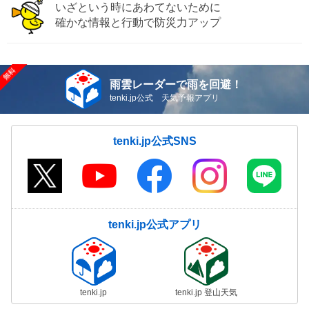
いざという時にあわてないために
確かな情報と行動で防災力アップ
雨雲レーダーで雨を回避！
tenki.jp公式 天気予報アプリ
tenki.jp公式SNS
tenki.jp公式アプリ
tenki.jp
tenki.jp 登山天気