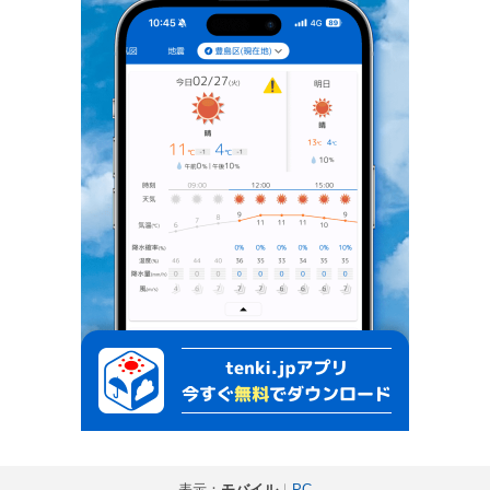
表示：
モバイル
｜
PC