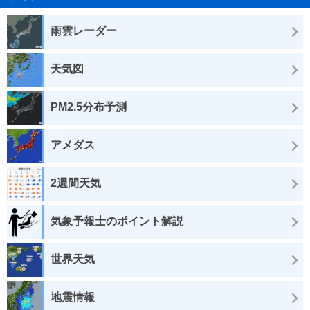
雨雲レーダー
天気図
PM2.5分布予測
アメダス
2週間天気
気象予報士のポイント解説
世界天気
地震情報