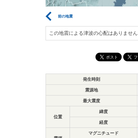
前の地震
この地震による津波の心配はありません
発生時刻
震源地
最大震度
緯度
位置
経度
マグニチュード