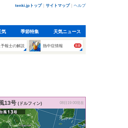
tenki.jpトップ
｜
サイトマップ
｜
ヘルプ
天気
季節特集
天気ニュース
象予報士の解説
熱中症情報
注目
風13号
(ドルフィン)
08日19:00現在