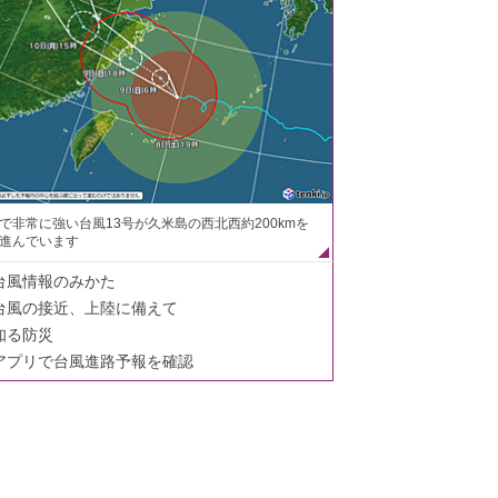
で非常に強い台風13号が久米島の西北西約200kmを
進んでいます
台風情報のみかた
台風の接近、上陸に備えて
知る防災
アプリで台風進路予報を確認