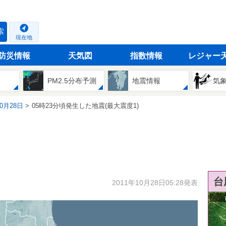
索
現在地
防災情報
天気図
指数情報
レジャー
PM2.5分布予測
地震情報
気
10月28日
05時23分頃発生した地震(最大震度1)
台
2011年10月28日05:28発表