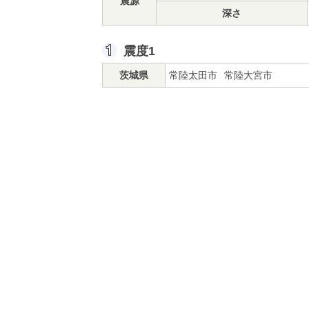
震源
深さ
震度1
茨城県
常陸太田市
常陸大宮市