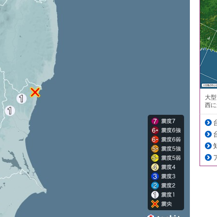
大型
西に