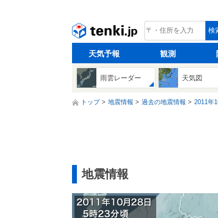
tenki.jp
検
天気予報
観測
雨雲レーダー
天気図
トップ
地震情報
過去の地震情報
2011年
地震情報