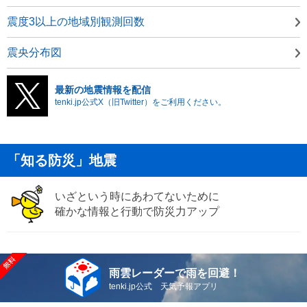
震度3以上の地域別観測回数
震央分布図
最新の地震情報を配信
tenki.jp公式X（旧Twitter）をご利用ください。
「知る防災」地震
いざという時にあわてないために
確かな情報と行動で防災力アップ
雨雲レーダーで雨を回避！
tenki.jp公式 天気予報アプリ