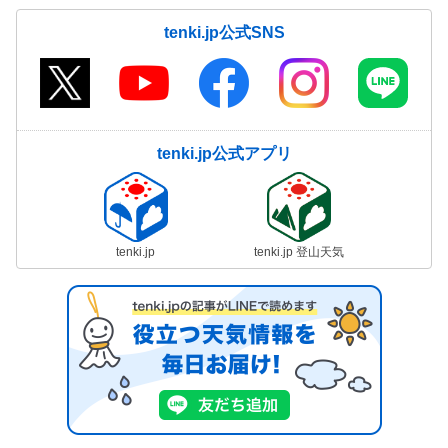
tenki.jp公式SNS
tenki.jp公式アプリ
tenki.jp
tenki.jp 登山天気