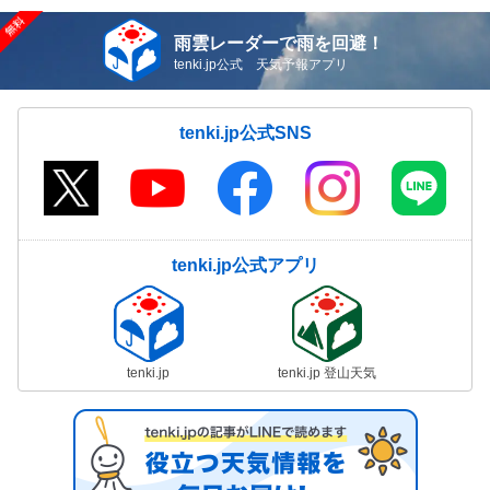
雨雲レーダーで雨を回避！
tenki.jp公式 天気予報アプリ
tenki.jp公式SNS
tenki.jp公式アプリ
tenki.jp
tenki.jp 登山天気