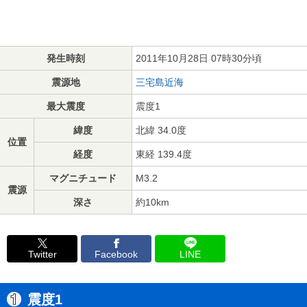
発生時刻
2011年10月28日 07時30分頃
震源地
三宅島近海
最大震度
震度1
緯度
北緯 34.0度
位置
経度
東経 139.4度
マグニチュード
M3.2
震源
深さ
約10km
Twitter
Facebook
LINE
震度1