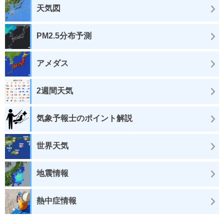
天気図
PM2.5分布予測
アメダス
2週間天気
気象予報士のポイント解説
世界天気
地震情報
熱中症情報