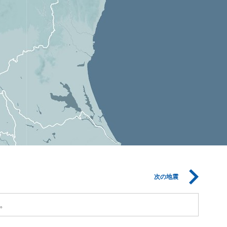
次の地震
。