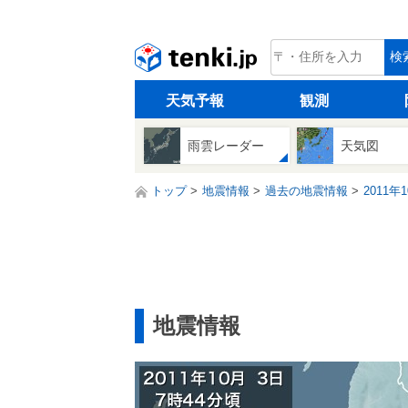
tenki.jp
検
天気予報
観測
雨雲レーダー
天気図
トップ
地震情報
過去の地震情報
2011年
地震情報