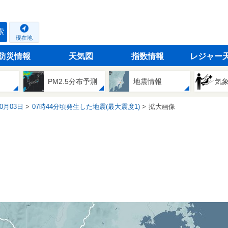
索
現在地
防災情報
天気図
指数情報
レジャー
PM2.5分布予測
地震情報
気
10月03日
07時44分頃発生した地震(最大震度1)
拡大画像