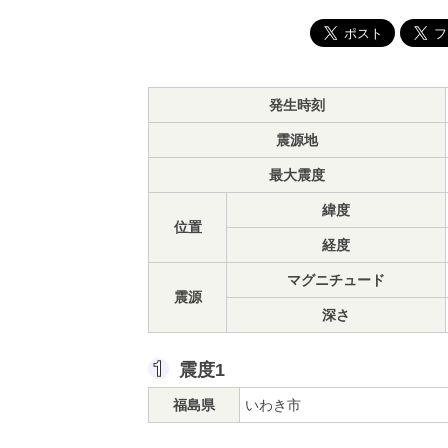
発生時刻
震源地
最大震度
緯度
位置
経度
マグニチュード
震源
深さ
震度1
福島県
いわき市