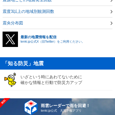
震度3以上の地域別観測回数
震央分布図
最新の地震情報を配信
tenki.jp公式X（旧Twitter）をご利用ください。
「知る防災」地震
いざという時にあわてないために
確かな情報と行動で防災力アップ
雨雲レーダーで雨を回避！
tenki.jp公式 天気予報アプリ