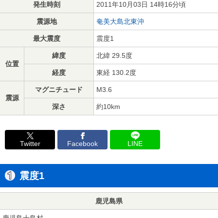
発生時刻
2011年10月03日 14時16分頃
震源地
奄美大島北東沖
最大震度
震度1
緯度
北緯 29.5度
位置
経度
東経 130.2度
マグニチュード
M3.6
震源
深さ
約10km
Twitter
Facebook
LINE
震度1
鹿児島県
鹿児島十島村