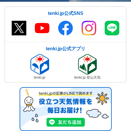
tenki.jp公式SNS
tenki.jp公式アプリ
tenki.jp
tenki.jp 登山天気