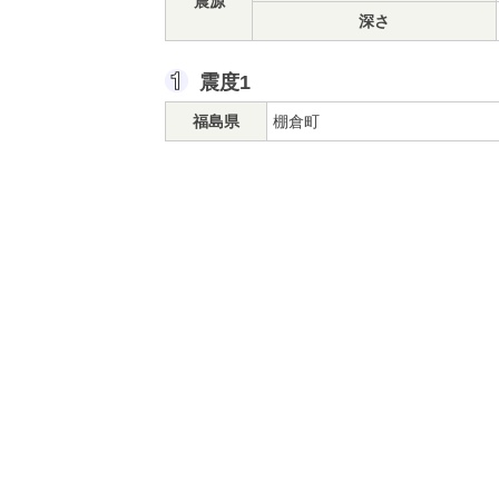
震源
深さ
震度1
福島県
棚倉町