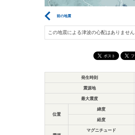
前の地震
この地震による津波の心配はありません
発生時刻
震源地
最大震度
緯度
位置
経度
マグニチュード