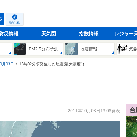
索
現在地
防災情報
天気図
指数情報
レジャー
PM2.5分布予測
地震情報
気
10月03日
13時02分頃発生した地震(最大震度1)
台
2011年10月03日13:06発表