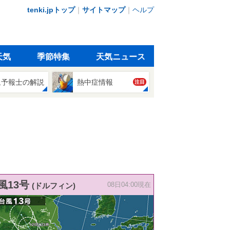
tenki.jpトップ
｜
サイトマップ
｜
ヘルプ
天気
季節特集
天気ニュース
象予報士の解説
熱中症情報
注目
風13号
(ドルフィン)
08日04:00現在