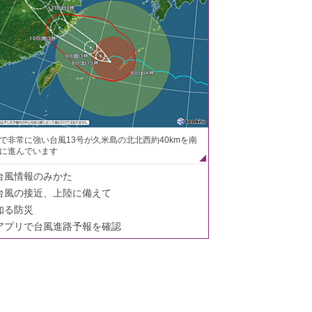
で非常に強い台風13号が久米島の北北西約40kmを南
に進んでいます
台風情報のみかた
台風の接近、上陸に備えて
知る防災
アプリで台風進路予報を確認