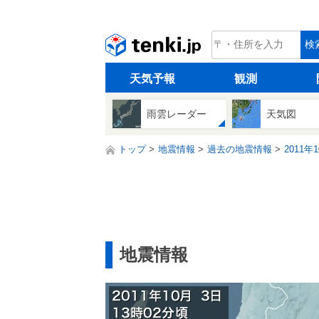
tenki.jp
検
天気予報
観測
雨雲レーダー
天気図
トップ
地震情報
過去の地震情報
2011年
地震情報