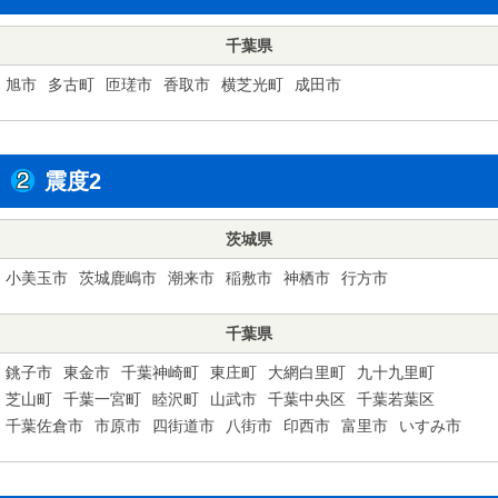
千葉県
旭市
多古町
匝瑳市
香取市
横芝光町
成田市
震度2
茨城県
小美玉市
茨城鹿嶋市
潮来市
稲敷市
神栖市
行方市
千葉県
銚子市
東金市
千葉神崎町
東庄町
大網白里町
九十九里町
芝山町
千葉一宮町
睦沢町
山武市
千葉中央区
千葉若葉区
千葉佐倉市
市原市
四街道市
八街市
印西市
富里市
いすみ市