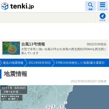
tenki.jp
検索
メニュー
現在地
台風13号情報
08日23:00現在
大型で非常に強い台風13号が久米島の西北西約250kmを西北西に
進んでいます
過去の地震情報
2011年06月30日
07時14分頃発生した地震(最大震度3)
地震情報
2011年06月30日07:19発表