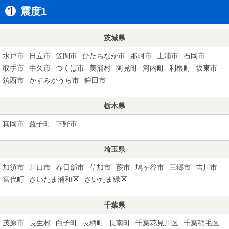
震度1
茨城県
水戸市
日立市
笠間市
ひたちなか市
那珂市
土浦市
石岡市
取手市
牛久市
つくば市
美浦村
阿見町
河内町
利根町
坂東市
筑西市
かすみがうら市
鉾田市
栃木県
真岡市
益子町
下野市
埼玉県
加須市
川口市
春日部市
草加市
蕨市
鳩ヶ谷市
三郷市
吉川市
宮代町
さいたま浦和区
さいたま緑区
千葉県
茂原市
長生村
白子町
長柄町
長南町
千葉花見川区
千葉稲毛区