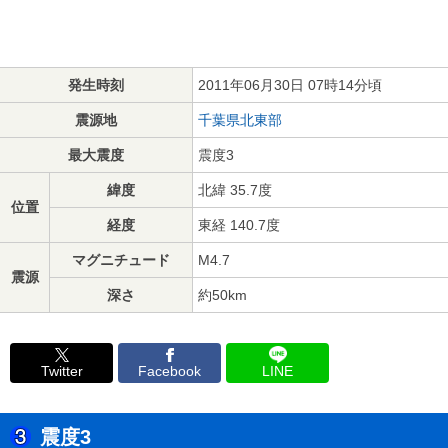
発生時刻
2011年06月30日 07時14分頃
震源地
千葉県北東部
最大震度
震度3
緯度
北緯 35.7度
位置
経度
東経 140.7度
マグニチュード
M4.7
震源
深さ
約50km
Twitter
Facebook
LINE
震度3