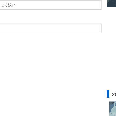
ごく浅い
2