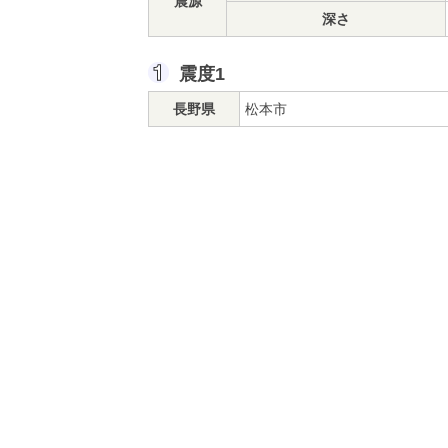
震源
深さ
震度1
長野県
松本市