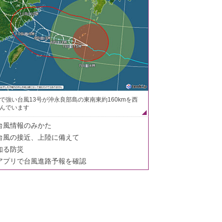
で強い台風13号が沖永良部島の東南東約160kmを西
んでいます
台風情報のみかた
台風の接近、上陸に備えて
知る防災
アプリで台風進路予報を確認