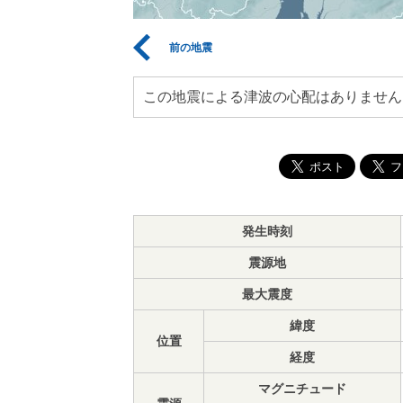
前の地震
この地震による津波の心配はありません
発生時刻
震源地
最大震度
緯度
位置
経度
マグニチュード