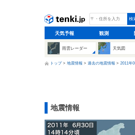
tenki.jp
検
天気予報
観測
雨雲レーダー
天気図
トップ
地震情報
過去の地震情報
2011年
地震情報