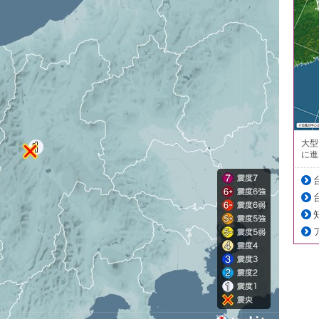
大型
に進