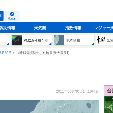
索
現在地
防災情報
天気図
指数情報
レジャー
PM2.5分布予測
地震情報
気
06月30日
14時14分頃発生した地震(最大震度1)
台
2011年06月30日14:18発表