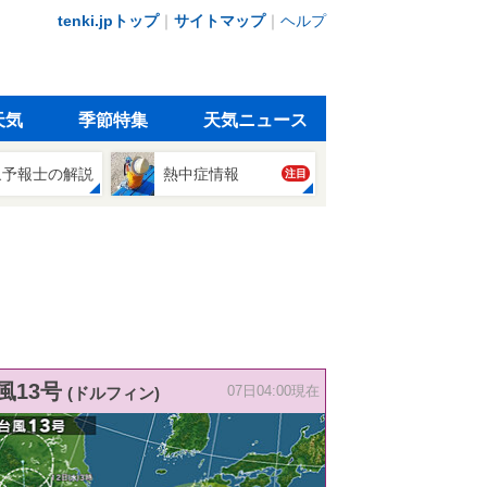
tenki.jpトップ
｜
サイトマップ
｜
ヘルプ
天気
季節特集
天気ニュース
象予報士の解説
熱中症情報
注目
風13号
(ドルフィン)
07日04:00現在