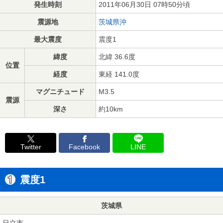
発生時刻
2011年06月30日 07時50分頃
震源地
茨城県沖
最大震度
震度1
緯度
北緯 36.6度
位置
経度
東経 141.0度
マグニチュード
M3.5
震源
深さ
約10km
Twitter
Facebook
LINE
震度1
茨城県
日立市