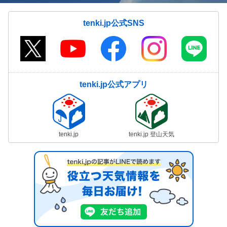
tenki.jp公式SNS
tenki.jp公式アプリ
tenki.jp
tenki.jp 登山天気