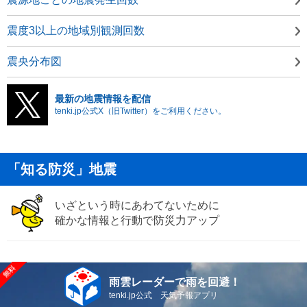
震度3以上の地域別観測回数
震央分布図
最新の地震情報を配信
tenki.jp公式X（旧Twitter）をご利用ください。
「知る防災」地震
いざという時にあわてないために
確かな情報と行動で防災力アップ
雨雲レーダーで雨を回避！
tenki.jp公式 天気予報アプリ