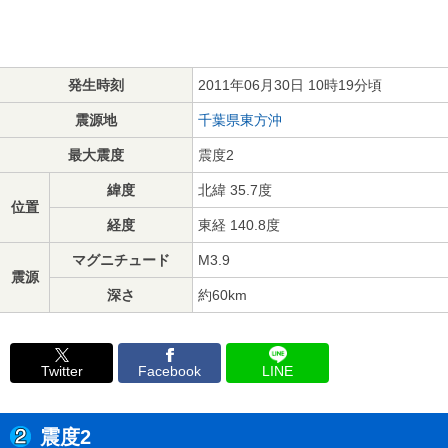
発生時刻
2011年06月30日 10時19分頃
震源地
千葉県東方沖
最大震度
震度2
緯度
北緯 35.7度
位置
経度
東経 140.8度
マグニチュード
M3.9
震源
深さ
約60km
Twitter
Facebook
LINE
震度2