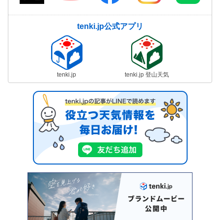
tenki.jp公式アプリ
tenki.jp
tenki.jp 登山天気