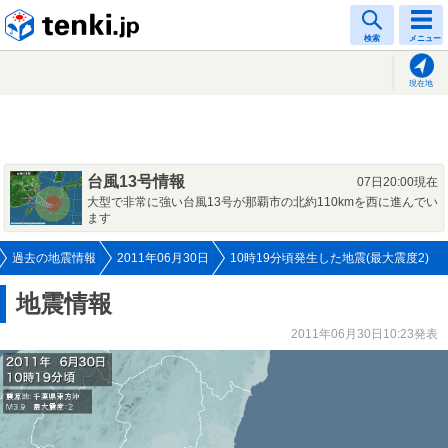
tenki.jp
検索
メニュー
現在地
台風13号情報
07日20:00現在
大型で非常に強い台風13号が那覇市の北約110kmを西に進んでい
ます
過去の地震情報
2011年06月30日
10時19分頃発生した地震(最大震度2)
地震情報
2011年06月30日10:23発表