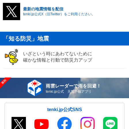
最新の地震情報を配信
tenki.jp公式X（旧Twitter）をご利用ください。
「知る防災」地震
いざという時にあわてないために
確かな情報と行動で防災力アップ
雨雲レーダーで雨を回避！
tenki.jp公式 天気予報アプリ
tenki.jp公式SNS