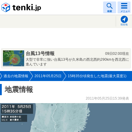
tenki.jp
検索
メニュー
現在地
台風13号情報
09日02:00現在
大型で非常に強い台風13号が久米島の西北西約290kmを西北西に
進んでいます
過去の地震情報
2011年05月25日
15時35分頃発生した地震(最大震度1)
地震情報
2011年05月25日15:39発表