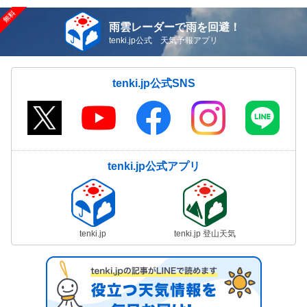
雨雲レーダーで雨を回避！
tenki.jp公式 天気予報アプリ
tenki.jp公式SNS
tenki.jp公式アプリ
tenki.jp
tenki.jp 登山天気