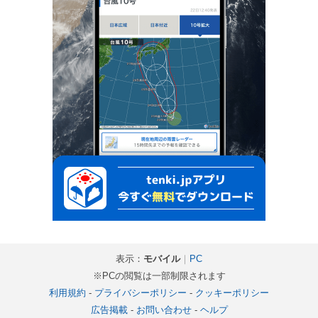
表示：
モバイル
｜
PC
※PCの閲覧は一部制限されます
利用規約
-
プライバシーポリシー
-
クッキーポリシー
広告掲載
-
お問い合わせ
-
ヘルプ