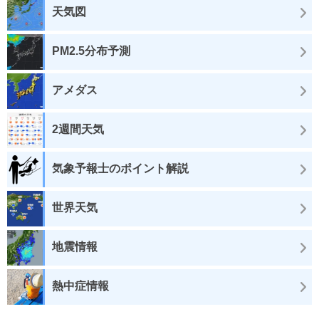
天気図
PM2.5分布予測
アメダス
2週間天気
気象予報士のポイント解説
世界天気
地震情報
熱中症情報