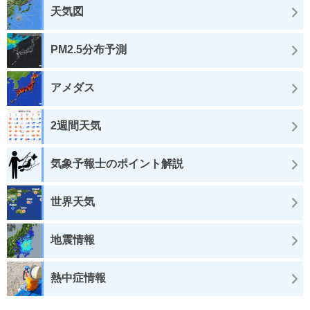
天気図
PM2.5分布予測
アメダス
2週間天気
気象予報士のポイント解説
世界天気
地震情報
熱中症情報