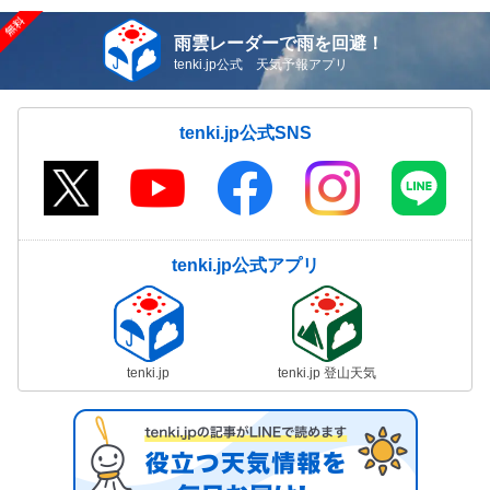
雨雲レーダーで雨を回避！
tenki.jp公式 天気予報アプリ
tenki.jp公式SNS
tenki.jp公式アプリ
tenki.jp
tenki.jp 登山天気