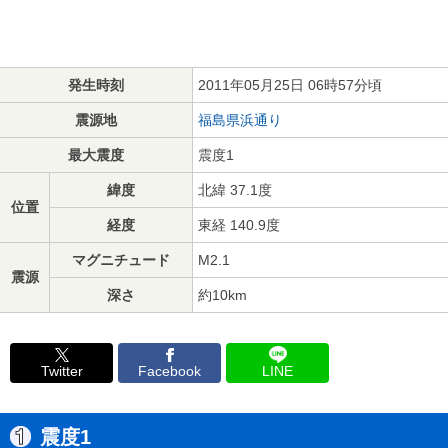
発生時刻
2011年05月25日 06時57分頃
震源地
福島県浜通り
最大震度
震度1
緯度
北緯 37.1度
位置
経度
東経 140.9度
マグニチュード
M2.1
震源
深さ
約10km
Twitter
Facebook
LINE
震度1