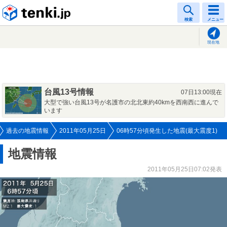
tenki.jp
検索
メニュー
現在地
台風13号情報
07日13:00現在
大型で強い台風13号が名護市の北北東約40kmを西南西に進んで
います
過去の地震情報
2011年05月25日
06時57分頃発生した地震(最大震度1)
地震情報
2011年05月25日07:02発表