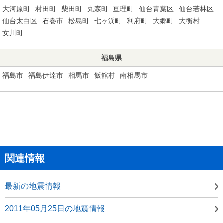
大河原町
村田町
柴田町
丸森町
亘理町
仙台青葉区
仙台若林区
仙台太白区
石巻市
松島町
七ヶ浜町
利府町
大郷町
大衡村
女川町
福島県
福島市
福島伊達市
相馬市
飯舘村
南相馬市
関連情報
最新の地震情報
2011年05月25日の地震情報