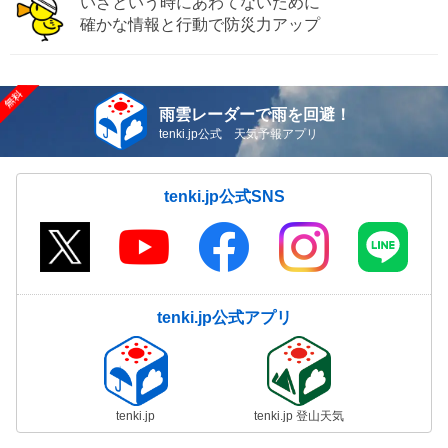
いざという時にあわてないために
確かな情報と行動で防災力アップ
雨雲レーダーで雨を回避！
tenki.jp公式 天気予報アプリ
tenki.jp公式SNS
tenki.jp公式アプリ
tenki.jp
tenki.jp 登山天気