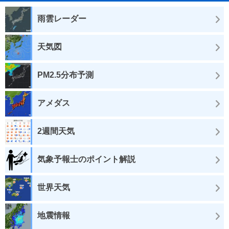
雨雲レーダー
天気図
PM2.5分布予測
アメダス
2週間天気
気象予報士のポイント解説
世界天気
地震情報