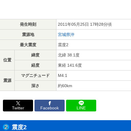
発生時刻
2011年05月25日 17時28分頃
震源地
宮城県沖
最大震度
震度2
緯度
北緯 38.1度
位置
経度
東経 141.6度
マグニチュード
M4.1
震源
深さ
約60km
Twitter
Facebook
LINE
震度2