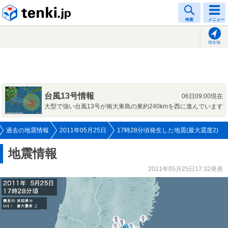
tenki.jp
検索
メニュー
現在地
台風13号情報
06日09:00現在
大型で強い台風13号が南大東島の東約240kmを西に進んでいます
過去の地震情報
2011年05月25日
17時28分頃発生した地震(最大震度2)
地震情報
2011年05月25日17:32発表