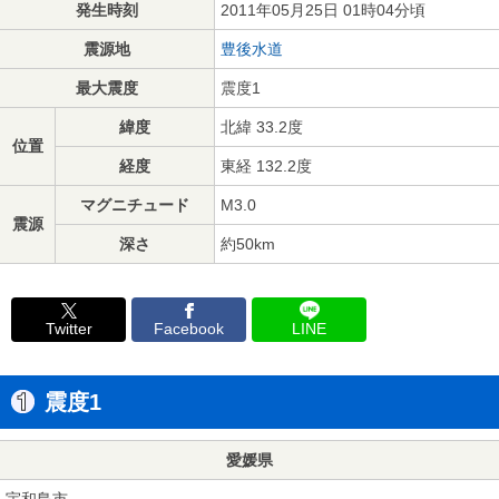
発生時刻
2011年05月25日 01時04分頃
震源地
豊後水道
最大震度
震度1
緯度
北緯 33.2度
位置
経度
東経 132.2度
マグニチュード
M3.0
震源
深さ
約50km
Twitter
Facebook
LINE
震度1
愛媛県
宇和島市