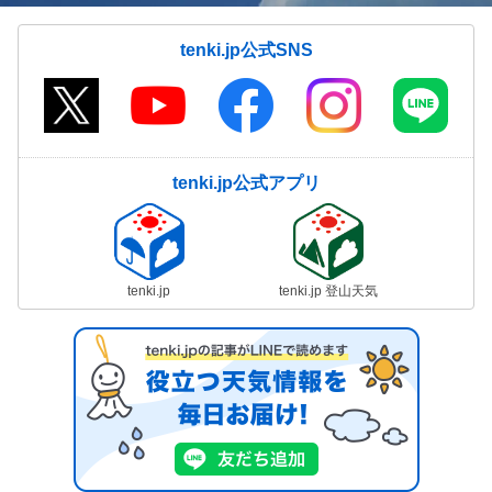
tenki.jp公式SNS
tenki.jp公式アプリ
tenki.jp
tenki.jp 登山天気