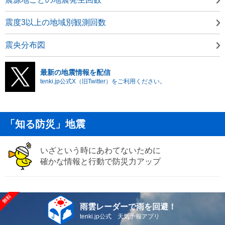
震度3以上の地域別観測回数
震央分布図
最新の地震情報を配信
tenki.jp公式X（旧Twitter）をご利用ください。
「知る防災」地震
いざという時にあわてないために
確かな情報と行動で防災力アップ
雨雲レーダーで雨を回避！
tenki.jp公式 天気予報アプリ