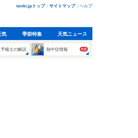
tenki.jpトップ
｜
サイトマップ
｜
ヘルプ
天気
季節特集
天気ニュース
象予報士の解説
熱中症情報
注目