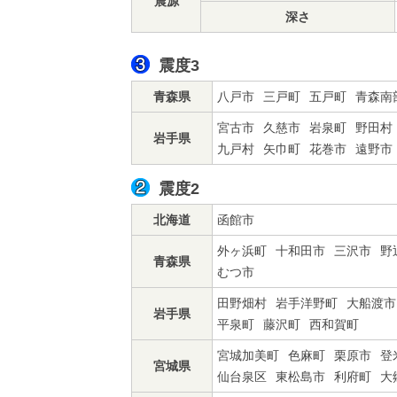
震源
深さ
震度3
青森県
八戸市
三戸町
五戸町
青森南
宮古市
久慈市
岩泉町
野田村
岩手県
九戸村
矢巾町
花巻市
遠野市
震度2
北海道
函館市
外ヶ浜町
十和田市
三沢市
野
青森県
むつ市
田野畑村
岩手洋野町
大船渡市
岩手県
平泉町
藤沢町
西和賀町
宮城加美町
色麻町
栗原市
登
宮城県
仙台泉区
東松島市
利府町
大