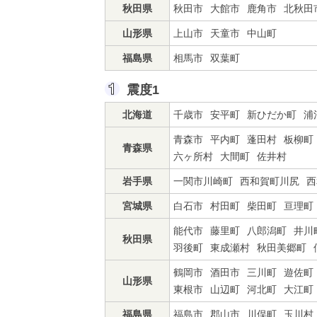
秋田県
秋田市
大館市
鹿角市
北秋田
山形県
上山市
天童市
中山町
福島県
相馬市
双葉町
震度1
北海道
千歳市
安平町
新ひだか町
浦
青森市
平内町
蓬田村
板柳町
青森県
六ヶ所村
大間町
佐井村
岩手県
一関市川崎町
西和賀町川尻
西
宮城県
白石市
村田町
柴田町
亘理町
能代市
藤里町
八郎潟町
井川
秋田県
羽後町
東成瀬村
秋田美郷町
鶴岡市
酒田市
三川町
遊佐町
山形県
東根市
山辺町
河北町
大江町
福島県
福島市
郡山市
川俣町
玉川村