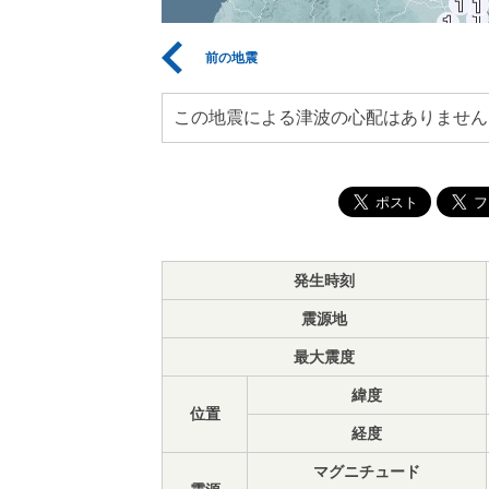
前の地震
この地震による津波の心配はありません
発生時刻
震源地
最大震度
緯度
位置
経度
マグニチュード