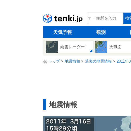
tenki.jp
検
天気予報
観測
雨雲レーダー
天気図
トップ
地震情報
過去の地震情報
2011年
地震情報