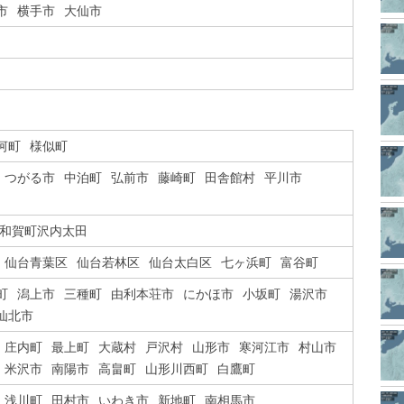
市
横手市
大仙市
河町
様似町
つがる市
中泊町
弘前市
藤崎町
田舎館村
平川市
和賀町沢内太田
仙台青葉区
仙台若林区
仙台太白区
七ヶ浜町
富谷町
町
潟上市
三種町
由利本荘市
にかほ市
小坂町
湯沢市
仙北市
庄内町
最上町
大蔵村
戸沢村
山形市
寒河江市
村山市
米沢市
南陽市
高畠町
山形川西町
白鷹町
浅川町
田村市
いわき市
新地町
南相馬市