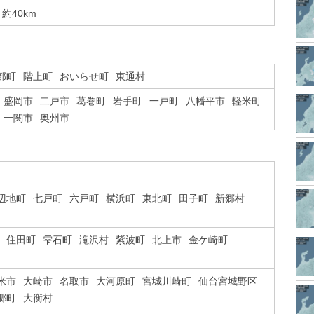
約40km
部町
階上町
おいらせ町
東通村
盛岡市
二戸市
葛巻町
岩手町
一戸町
八幡平市
軽米町
一関市
奥州市
辺地町
七戸町
六戸町
横浜町
東北町
田子町
新郷村
住田町
雫石町
滝沢村
紫波町
北上市
金ケ崎町
米市
大崎市
名取市
大河原町
宮城川崎町
仙台宮城野区
郷町
大衡村