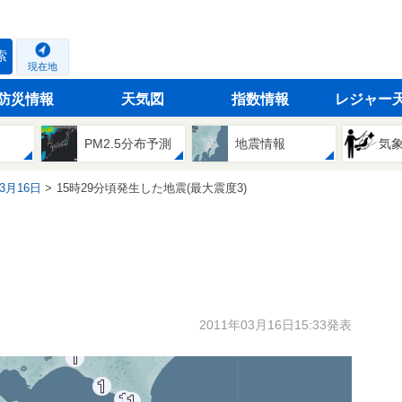
索
現在地
防災情報
天気図
指数情報
レジャー
PM2.5分布予測
地震情報
気
03月16日
15時29分頃発生した地震(最大震度3)
2011年03月16日15:33発表