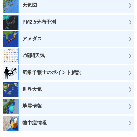
天気図
PM2.5分布予測
アメダス
2週間天気
気象予報士のポイント解説
世界天気
地震情報
熱中症情報