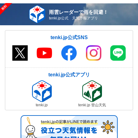
雨雲レーダーで雨を回避！
tenki.jp公式 天気予報アプリ
tenki.jp公式SNS
tenki.jp公式アプリ
tenki.jp
tenki.jp 登山天気