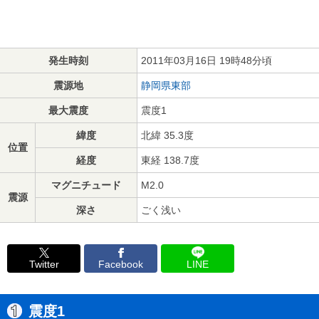
発生時刻
2011年03月16日 19時48分頃
震源地
静岡県東部
最大震度
震度1
緯度
北緯 35.3度
位置
経度
東経 138.7度
マグニチュード
M2.0
震源
深さ
ごく浅い
Twitter
Facebook
LINE
震度1