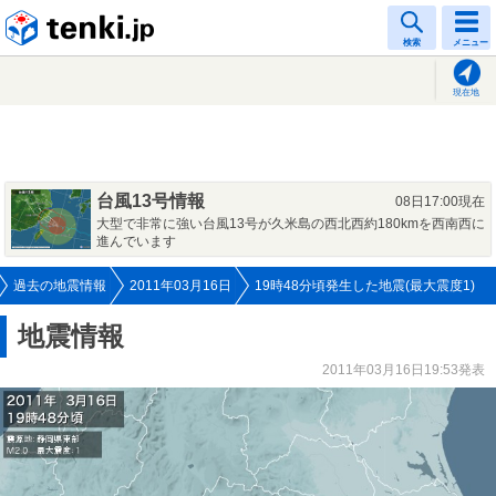
tenki.jp
検索
メニュー
現在地
台風13号情報
08日17:00現在
大型で非常に強い台風13号が久米島の西北西約180kmを西南西に
進んでいます
過去の地震情報
2011年03月16日
19時48分頃発生した地震(最大震度1)
地震情報
2011年03月16日19:53発表