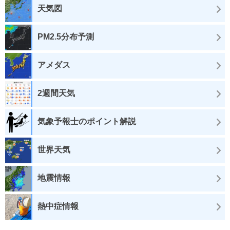
天気図
PM2.5分布予測
アメダス
2週間天気
気象予報士のポイント解説
世界天気
地震情報
熱中症情報