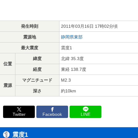
発生時刻
2011年03月16日 17時02分頃
震源地
静岡県東部
最大震度
震度1
緯度
北緯 35.3度
位置
経度
東経 138.7度
マグニチュード
M2.3
震源
深さ
約10km
Twitter
Facebook
LINE
震度1