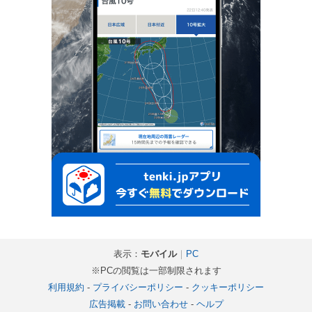
表示：
モバイル
｜
PC
※PCの閲覧は一部制限されます
利用規約
-
プライバシーポリシー
-
クッキーポリシー
広告掲載
-
お問い合わせ
-
ヘルプ