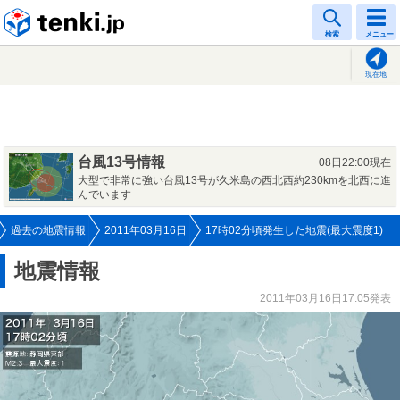
tenki.jp
検索
メニュー
現在地
台風13号情報
08日22:00現在
大型で非常に強い台風13号が久米島の西北西約230kmを北西に進
んでいます
過去の地震情報
2011年03月16日
17時02分頃発生した地震(最大震度1)
地震情報
2011年03月16日17:05発表