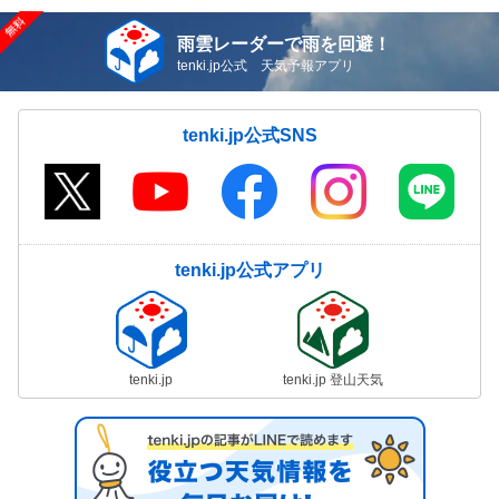
雨雲レーダーで雨を回避！
tenki.jp公式 天気予報アプリ
tenki.jp公式SNS
tenki.jp公式アプリ
tenki.jp
tenki.jp 登山天気