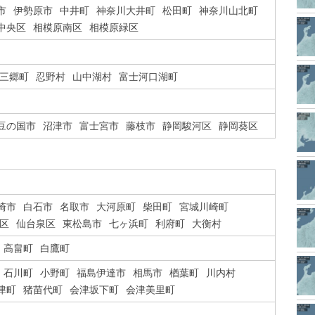
市
伊勢原市
中井町
神奈川大井町
松田町
神奈川山北町
中央区
相模原南区
相模原緑区
三郷町
忍野村
山中湖村
富士河口湖町
豆の国市
沼津市
富士宮市
藤枝市
静岡駿河区
静岡葵区
崎市
白石市
名取市
大河原町
柴田町
宮城川崎町
区
仙台泉区
東松島市
七ヶ浜町
利府町
大衡村
高畠町
白鷹町
石川町
小野町
福島伊達市
相馬市
楢葉町
川内村
津町
猪苗代町
会津坂下町
会津美里町