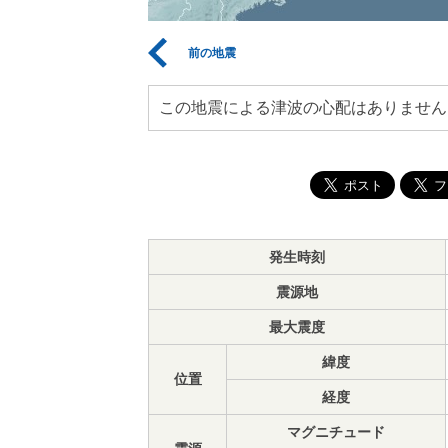
前の地震
この地震による津波の心配はありません
発生時刻
震源地
最大震度
緯度
位置
経度
マグニチュード