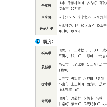
旭市
千葉神崎町
多古町
香取
千葉県
流山市
印西市
東京都
東京江東区
東京北区
東京荒川
横浜神奈川区
横浜西区
横浜中
神奈川県
寒川町
厚木市
震度2
須賀川市
二本松市
川俣町
鏡
福島県
平田村
浅川町
古殿町
いわき
高萩市
北茨城市
ひたちなか市
茨城県
利根町
日光市
矢板市
塩谷町
那須町
栃木県
小山市
上三川町
西方町
茂木
栃木那珂川町
沼田市
片品村
前橋市
高崎市
群馬県
甘楽町
板倉町
群馬明和町
み