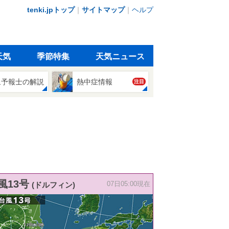
tenki.jpトップ
｜
サイトマップ
｜
ヘルプ
天気
季節特集
天気ニュース
象予報士の解説
熱中症情報
注目
風13号
(ドルフィン)
07日05:00現在