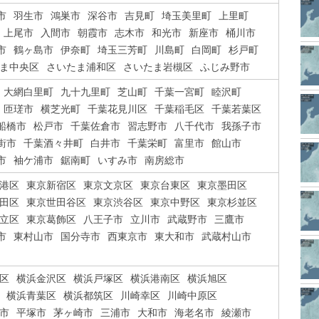
市
羽生市
鴻巣市
深谷市
吉見町
埼玉美里町
上里町
上尾市
入間市
朝霞市
志木市
和光市
新座市
桶川市
市
鶴ヶ島市
伊奈町
埼玉三芳町
川島町
白岡町
杉戸町
ま中央区
さいたま浦和区
さいたま岩槻区
ふじみ野市
大網白里町
九十九里町
芝山町
千葉一宮町
睦沢町
匝瑳市
横芝光町
千葉花見川区
千葉稲毛区
千葉若葉区
船橋市
松戸市
千葉佐倉市
習志野市
八千代市
我孫子市
街市
千葉酒々井町
白井市
千葉栄町
富里市
館山市
市
袖ケ浦市
鋸南町
いすみ市
南房総市
港区
東京新宿区
東京文京区
東京台東区
東京墨田区
田区
東京世田谷区
東京渋谷区
東京中野区
東京杉並区
立区
東京葛飾区
八王子市
立川市
武蔵野市
三鷹市
市
東村山市
国分寺市
西東京市
東大和市
武蔵村山市
区
横浜金沢区
横浜戸塚区
横浜港南区
横浜旭区
横浜青葉区
横浜都筑区
川崎幸区
川崎中原区
市
平塚市
茅ヶ崎市
三浦市
大和市
海老名市
綾瀬市