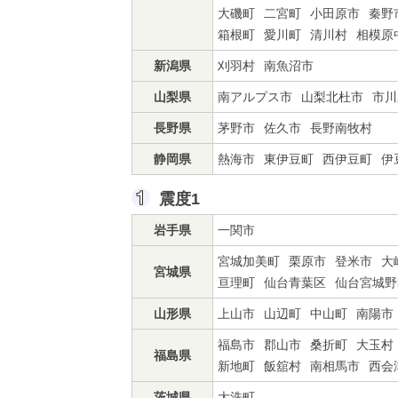
大磯町
二宮町
小田原市
秦野
箱根町
愛川町
清川村
相模原
新潟県
刈羽村
南魚沼市
山梨県
南アルプス市
山梨北杜市
市川
長野県
茅野市
佐久市
長野南牧村
静岡県
熱海市
東伊豆町
西伊豆町
伊
震度1
岩手県
一関市
宮城加美町
栗原市
登米市
大
宮城県
亘理町
仙台青葉区
仙台宮城野
山形県
上山市
山辺町
中山町
南陽市
福島市
郡山市
桑折町
大玉村
福島県
新地町
飯舘村
南相馬市
西会
茨城県
大洗町