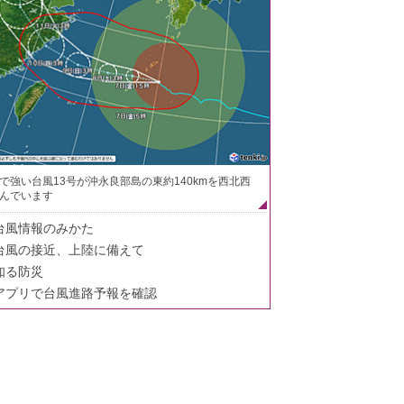
で強い台風13号が沖永良部島の東約140kmを西北西
んでいます
台風情報のみかた
台風の接近、上陸に備えて
知る防災
アプリで台風進路予報を確認