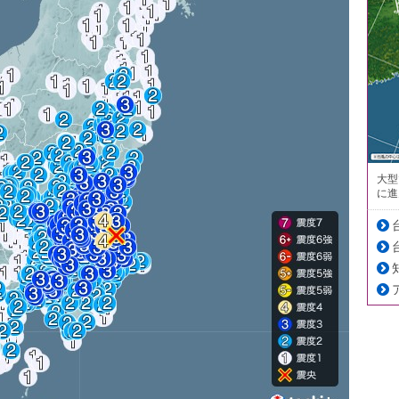
大型
に進