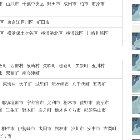
市
山武市
千葉中央区
野田市
成田市
柏市
市原市
区
東京江戸川区
町田市
区
横浜保土ケ谷区
横浜港北区
横浜緑区
川崎川崎区
石町
西郷村
泉崎村
矢吹町
棚倉町
矢祭町
玉川村
市
双葉町
南会津町
東海村
大子町
城里町
龍ケ崎市
八千代町
五霞町
那須塩原市
宇都宮市
足利市
栃木市
佐野市
鹿沼市
町
壬生町
野木町
岩舟町
栃木さくら市
那須烏山市
桐生市
伊勢崎市
太田市
館林市
渋川市
安中市
吉岡町
どり市