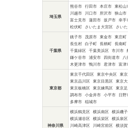
熊谷市
行田市
本庄市
東松山
川越市
川口市
所沢市
狭山市
埼玉県
富士見市
蓮田市
坂戸市
幸手
松伏町
さいたま大宮区
さいた
銚子市
茂原市
東金市
東庄町
長生村
白子町
長柄町
長南町
千葉県
千葉緑区
千葉美浜区
市川市
鎌ケ谷市
浦安市
四街道市
八
木更津市
鴨川市
君津市
富津
東京千代田区
東京中央区
東京
東京品川区
東京目黒区
東京大
東京都
東京板橋区
東京練馬区
東京足
調布市
小金井市
小平市
日野
多摩市
稲城市
横浜鶴見区
横浜南区
横浜磯子
横浜瀬谷区
横浜栄区
横浜泉区
神奈川県
川崎高津区
川崎宮前区
横須賀