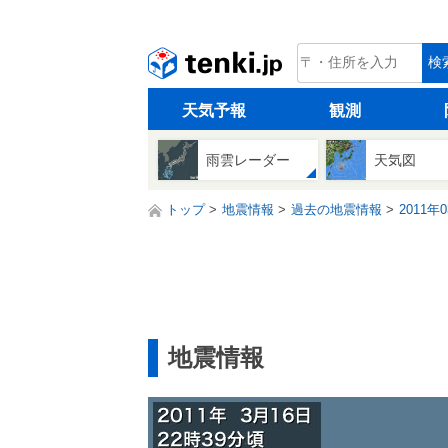
tenki.jp
検
天気予報
観測
雨雲レーダー
天気図
トップ
地震情報
過去の地震情報
2011年
地震情報