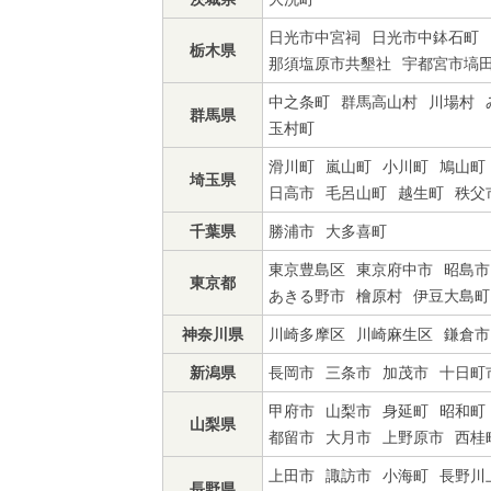
日光市中宮祠
日光市中鉢石町
栃木県
那須塩原市共墾社
宇都宮市塙
中之条町
群馬高山村
川場村
群馬県
玉村町
滑川町
嵐山町
小川町
鳩山町
埼玉県
日高市
毛呂山町
越生町
秩父
千葉県
勝浦市
大多喜町
東京豊島区
東京府中市
昭島市
東京都
あきる野市
檜原村
伊豆大島町
神奈川県
川崎多摩区
川崎麻生区
鎌倉市
新潟県
長岡市
三条市
加茂市
十日町
甲府市
山梨市
身延町
昭和町
山梨県
都留市
大月市
上野原市
西桂
上田市
諏訪市
小海町
長野川
長野県