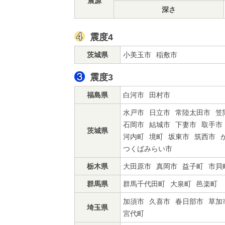
震源
深さ
震度4
茨城県
小美玉市
稲敷市
震度3
福島県
白河市
田村市
水戸市
日立市
常陸太田市
笠
石岡市
結城市
下妻市
取手市
茨城県
河内町
境町
坂東市
筑西市
つくばみらい市
栃木県
大田原市
真岡市
益子町
市貝
群馬県
群馬千代田町
大泉町
邑楽町
加須市
久喜市
春日部市
草加
埼玉県
宮代町