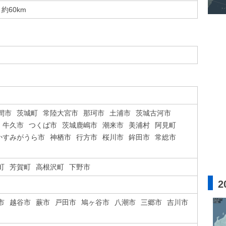
約60km
間市
茨城町
常陸大宮市
那珂市
土浦市
茨城古河市
牛久市
つくば市
茨城鹿嶋市
潮来市
美浦村
阿見町
かすみがうら市
神栖市
行方市
桜川市
鉾田市
常総市
町
芳賀町
高根沢町
下野市
2
市
越谷市
蕨市
戸田市
鳩ヶ谷市
八潮市
三郷市
吉川市