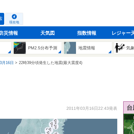
索
現在地
防災情報
天気図
指数情報
レジャー
PM2.5分布予測
地震情報
気
03月16日
22時39分頃発生した地震(最大震度4)
台
2011年03月16日22:43発表