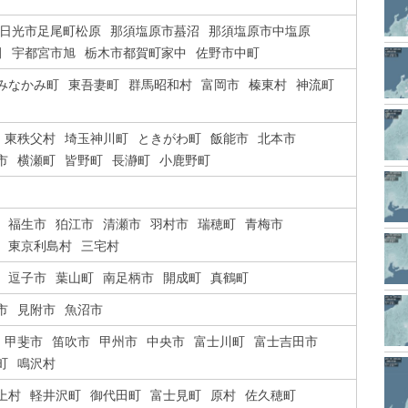
日光市足尾町松原
那須塩原市蟇沼
那須塩原市中塩原
田
宇都宮市旭
栃木市都賀町家中
佐野市中町
みなかみ町
東吾妻町
群馬昭和村
富岡市
榛東村
神流町
東秩父村
埼玉神川町
ときがわ町
飯能市
北本市
市
横瀬町
皆野町
長瀞町
小鹿野町
福生市
狛江市
清瀬市
羽村市
瑞穂町
青梅市
東京利島村
三宅村
逗子市
葉山町
南足柄市
開成町
真鶴町
市
見附市
魚沼市
甲斐市
笛吹市
甲州市
中央市
富士川町
富士吉田市
町
鳴沢村
上村
軽井沢町
御代田町
富士見町
原村
佐久穂町