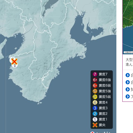
大型
進ん