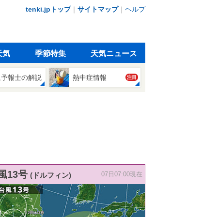
tenki.jpトップ
｜
サイトマップ
｜
ヘルプ
天気
季節特集
天気ニュース
象予報士の解説
熱中症情報
注目
風13号
(ドルフィン)
07日07:00現在