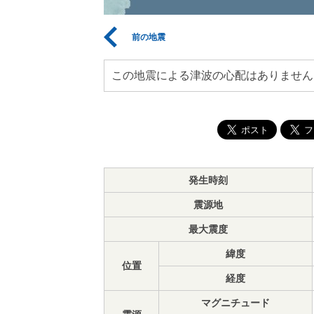
前の地震
この地震による津波の心配はありません
発生時刻
震源地
最大震度
緯度
位置
経度
マグニチュード