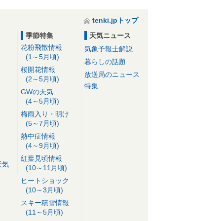
tenki.jpトップ
季節特集
天気ニュース
花粉飛散情報
気象予報士解説
(1～5月頃)
暮らしの話題
桜開花情報
放送局のニュース
(2～5月頃)
特集
GWの天気
(4～5月頃)
梅雨入り・明け
(5～7月頃)
熱中症情報
(4～9月頃)
紅葉見頃情報
天気
(10～11月頃)
ヒートショック
(10～3月頃)
スキー積雪情報
(11～5月頃)