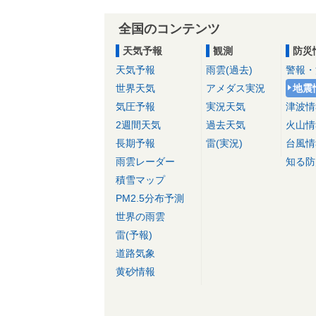
全国のコンテンツ
天気予報
観測
防災
天気予報
雨雲(過去)
警報・
世界天気
アメダス実況
地震
気圧予報
実況天気
津波情
2週間天気
過去天気
火山情
長期予報
雷(実況)
台風情
雨雲レーダー
知る防
積雪マップ
PM2.5分布予測
世界の雨雲
雷(予報)
道路気象
黄砂情報