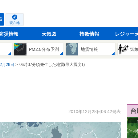
索
現在地
防災情報
天気図
指数情報
レジャー
PM2.5分布予測
地震情報
気
12月28日
06時37分頃発生した地震(最大震度1)
台
2010年12月28日06:42発表