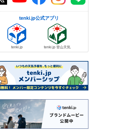
tenki.jp公式アプリ
tenki.jp
tenki.jp 登山天気