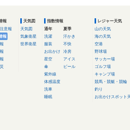
情報
天気図
指数情報
レジャー天気
注意報
天気図
通年
夏季
山の天気
情報
気象衛星
洗濯
汗かき
海の天気
報
世界衛星
服装
不快
空港
報
お出かけ
冷房
野球場
報
星空
アイス
サッカー場
災
傘
ビール
ゴルフ場
紫外線
キャンプ場
体感温度
競馬・競艇・競輪
洗車
釣り
睡眠
お出かけスポット