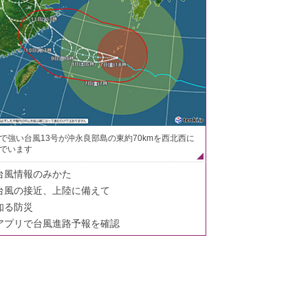
で強い台風13号が沖永良部島の東約70kmを西北西に
でいます
台風情報のみかた
台風の接近、上陸に備えて
知る防災
アプリで台風進路予報を確認