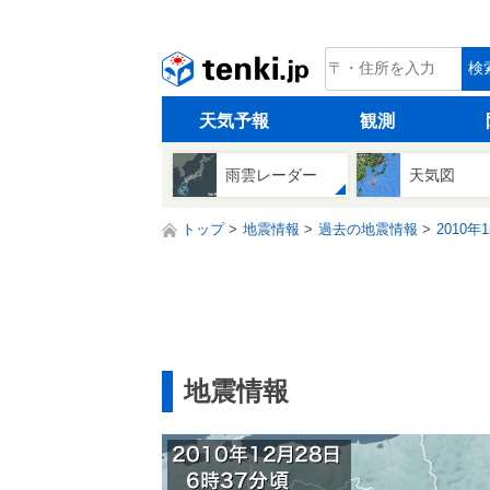
tenki.jp
検
天気予報
観測
雨雲レーダー
天気図
トップ
地震情報
過去の地震情報
2010年
地震情報