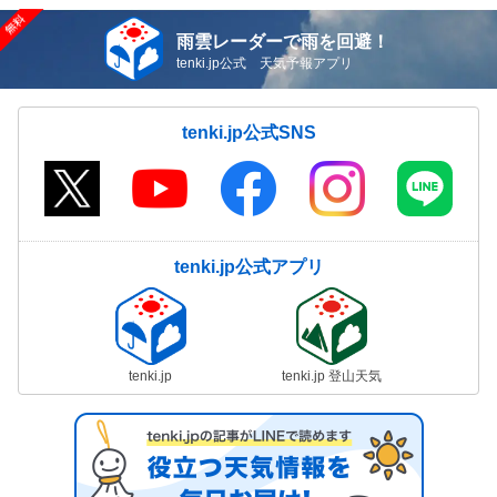
雨雲レーダーで雨を回避！
tenki.jp公式 天気予報アプリ
tenki.jp公式SNS
tenki.jp公式アプリ
tenki.jp
tenki.jp 登山天気