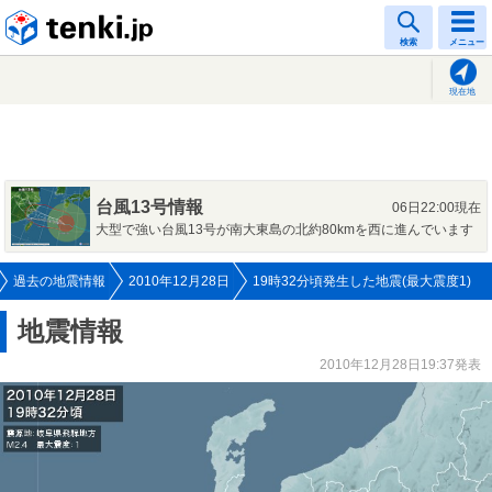
tenki.jp
検索
メニュー
現在地
台風13号情報
06日22:00現在
大型で強い台風13号が南大東島の北約80kmを西に進んでいます
過去の地震情報
2010年12月28日
19時32分頃発生した地震(最大震度1)
地震情報
2010年12月28日19:37発表