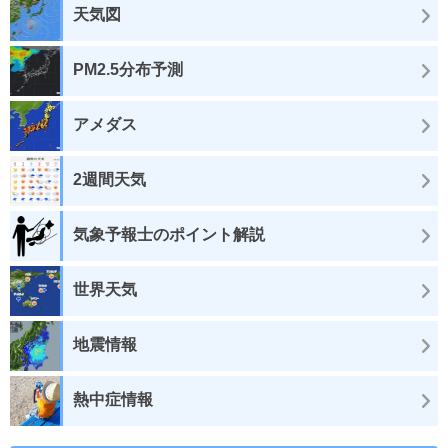
天気図
PM2.5分布予測
アメダス
2週間天気
気象予報士のポイント解説
世界天気
地震情報
熱中症情報