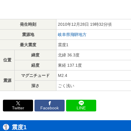
発生時刻
2010年12月28日 19時32分頃
震源地
岐阜県飛騨地方
最大震度
震度1
緯度
北緯 36.3度
位置
経度
東経 137.1度
マグニチュード
M2.4
震源
深さ
ごく浅い
Twitter
Facebook
LINE
震度1