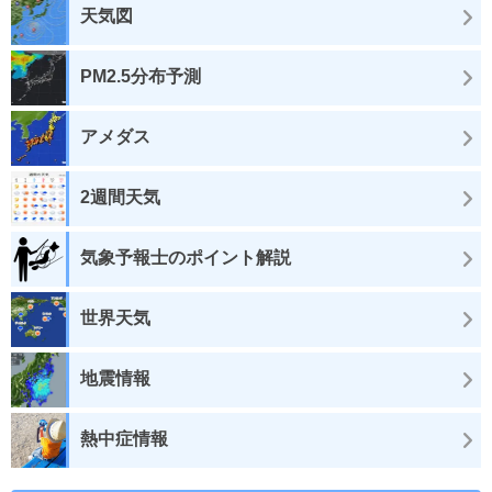
天気図
PM2.5分布予測
アメダス
2週間天気
気象予報士のポイント解説
世界天気
地震情報
熱中症情報