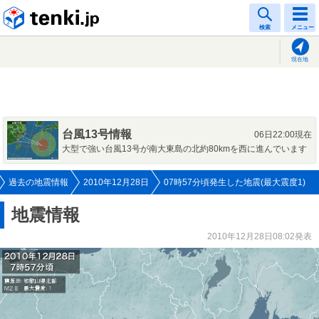
tenki.jp
検索
メニュー
現在地
台風13号情報
06日22:00現在
大型で強い台風13号が南大東島の北約80kmを西に進んでいます
過去の地震情報
2010年12月28日
07時57分頃発生した地震(最大震度1)
地震情報
2010年12月28日08:02発表