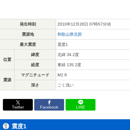
発生時刻
2010年12月28日 07時57分頃
震源地
和歌山県北部
最大震度
震度1
緯度
北緯 34.2度
位置
経度
東経 135.2度
マグニチュード
M2.8
震源
深さ
ごく浅い
Twitter
Facebook
LINE
震度1