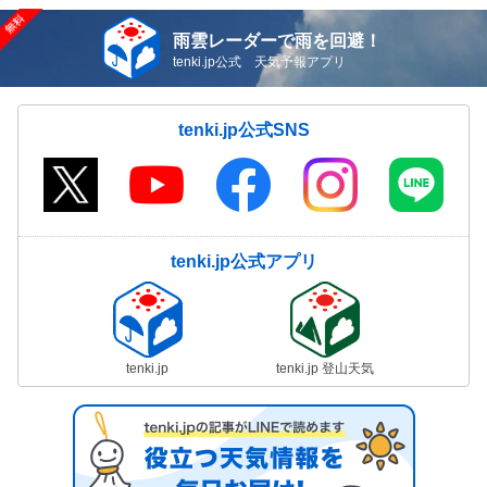
雨雲レーダーで雨を回避！
tenki.jp公式 天気予報アプリ
tenki.jp公式SNS
tenki.jp公式アプリ
tenki.jp
tenki.jp 登山天気