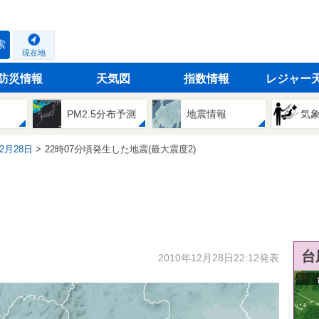
索
現在地
防災情報
天気図
指数情報
レジャー
PM2.5分布予測
地震情報
気
12月28日
22時07分頃発生した地震(最大震度2)
台
2010年12月28日22:12発表