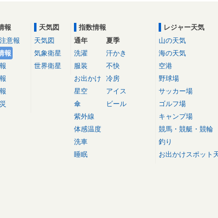
情報
天気図
指数情報
レジャー天気
注意報
天気図
通年
夏季
山の天気
情報
気象衛星
洗濯
汗かき
海の天気
報
世界衛星
服装
不快
空港
報
お出かけ
冷房
野球場
報
星空
アイス
サッカー場
災
傘
ビール
ゴルフ場
紫外線
キャンプ場
体感温度
競馬・競艇・競輪
洗車
釣り
睡眠
お出かけスポット