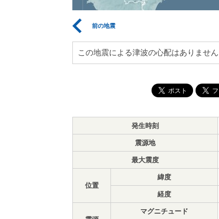
前の地震
この地震による津波の心配はありません
発生時刻
震源地
最大震度
緯度
位置
経度
マグニチュード