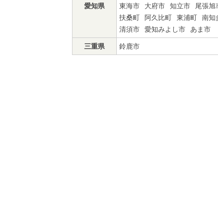
愛知県
東海市
大府市
知立市
尾張旭
扶桑町
阿久比町
東浦町
南知
清須市
愛知みよし市
あま市
三重県
鈴鹿市