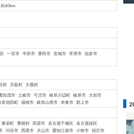
約40km
区
一宮市
半田市
豊田市
安城市
常滑市
知多市
谷村
天龍村
大鹿村
濃加茂市
土岐市
可児市
岐阜川辺町
岐阜市
大垣市
岐阜池田町
瑞穂市
岐阜山県市
本巣市
郡上市
2
東栄町
豊根村
田原市
名古屋千種区
名古屋緑区
市
刈谷市
西尾市
犬山市
愛知江南市
小牧市
稲沢市