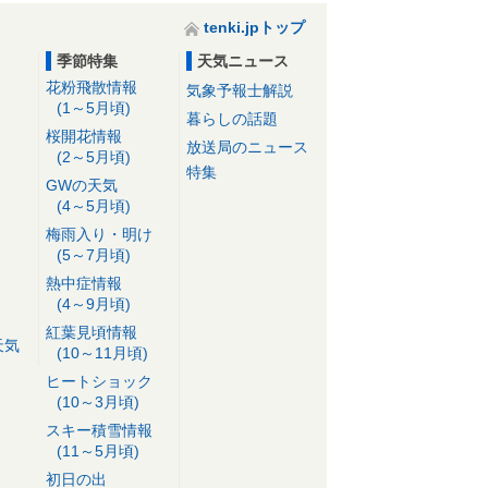
tenki.jpトップ
季節特集
天気ニュース
花粉飛散情報
気象予報士解説
(1～5月頃)
暮らしの話題
桜開花情報
放送局のニュース
(2～5月頃)
特集
GWの天気
(4～5月頃)
梅雨入り・明け
(5～7月頃)
熱中症情報
(4～9月頃)
紅葉見頃情報
天気
(10～11月頃)
ヒートショック
(10～3月頃)
スキー積雪情報
(11～5月頃)
初日の出