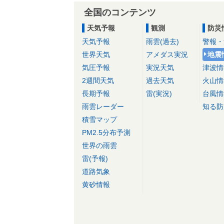
全国のコンテンツ
天気予報
観測
防災
天気予報
雨雲(過去)
警報・
世界天気
アメダス実況
地震
気圧予報
実況天気
津波情
2週間天気
過去天気
火山情
長期予報
雷(実況)
台風情
雨雲レーダー
知る防
積雪マップ
PM2.5分布予測
世界の雨雲
雷(予報)
道路気象
黄砂情報