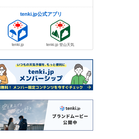
tenki.jp公式アプリ
tenki.jp
tenki.jp 登山天気