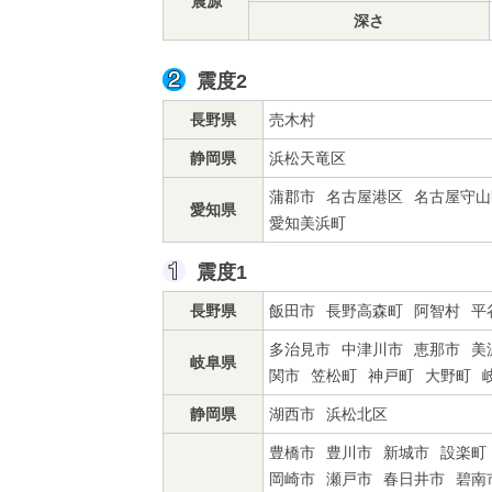
震源
深さ
震度2
長野県
売木村
静岡県
浜松天竜区
蒲郡市
名古屋港区
名古屋守山
愛知県
愛知美浜町
震度1
長野県
飯田市
長野高森町
阿智村
平
多治見市
中津川市
恵那市
美
岐阜県
関市
笠松町
神戸町
大野町
静岡県
湖西市
浜松北区
豊橋市
豊川市
新城市
設楽町
岡崎市
瀬戸市
春日井市
碧南