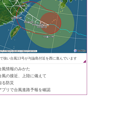
で強い台風13号が与論島付近を西に進んでいます
台風情報のみかた
台風の接近、上陸に備えて
知る防災
アプリで台風進路予報を確認