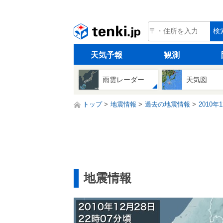
tenki.jp
検
天気予報
観測
雨雲レーダー
天気図
トップ
地震情報
過去の地震情報
2010年
地震情報