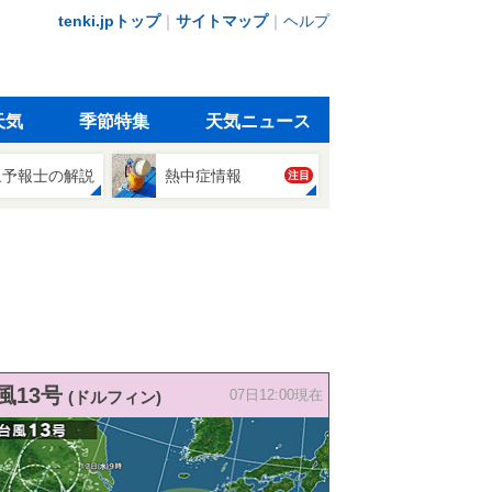
tenki.jpトップ
｜
サイトマップ
｜
ヘルプ
天気
季節特集
天気ニュース
象予報士の解説
熱中症情報
注目
風13号
(ドルフィン)
07日12:00現在