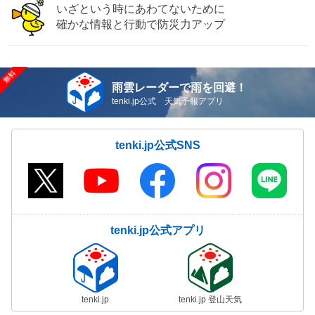
いざという時にあわてないために
確かな情報と行動で防災力アップ
雨雲レーダーで雨を回避！
tenki.jp公式 天気予報アプリ
tenki.jp公式SNS
tenki.jp公式アプリ
tenki.jp
tenki.jp 登山天気