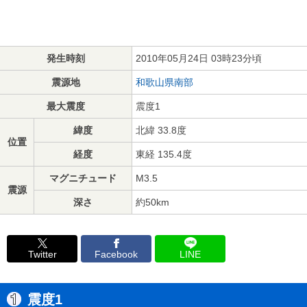
発生時刻
2010年05月24日 03時23分頃
震源地
和歌山県南部
最大震度
震度1
緯度
北緯 33.8度
位置
経度
東経 135.4度
マグニチュード
M3.5
震源
深さ
約50km
Twitter
Facebook
LINE
震度1