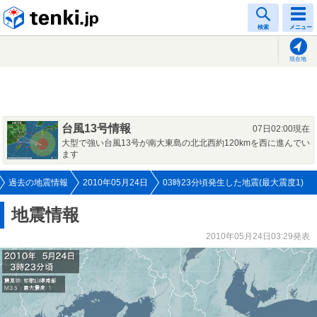
tenki.jp
検索
メニュー
現在地
台風13号情報
07日02:00現在
大型で強い台風13号が南大東島の北北西約120kmを西に進んでい
ます
過去の地震情報
2010年05月24日
03時23分頃発生した地震(最大震度1)
地震情報
2010年05月24日03:29発表