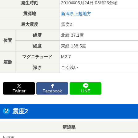
発生時刻
2010年05月24日 03時26分頃
震源地
新潟県上越地方
最大震度
震度2
緯度
北緯 37.1度
位置
経度
東経 138.5度
マグニチュード
M2.7
震源
深さ
ごく浅い
Twitter
Facebook
LINE
震度2
新潟県
上越市