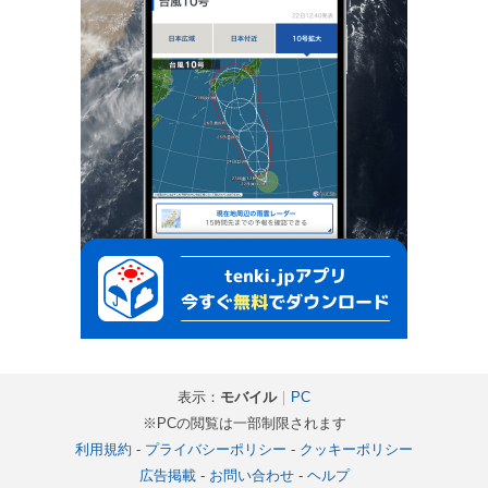
表示：
モバイル
｜
PC
※PCの閲覧は一部制限されます
利用規約
-
プライバシーポリシー
-
クッキーポリシー
広告掲載
-
お問い合わせ
-
ヘルプ