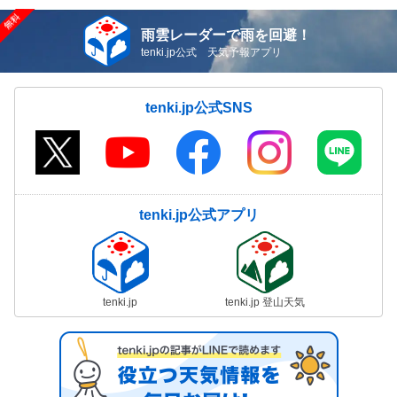
雨雲レーダーで雨を回避！
tenki.jp公式 天気予報アプリ
tenki.jp公式SNS
tenki.jp公式アプリ
tenki.jp
tenki.jp 登山天気