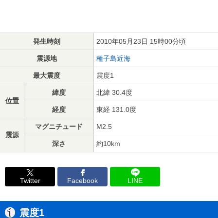
発生時刻
2010年05月23日 15時00分頃
震源地
種子島近海
最大震度
震度1
緯度
北緯 30.4度
位置
経度
東経 131.0度
マグニチュード
M2.5
震源
深さ
約10km
Twitter
Facebook
LINE
震度1