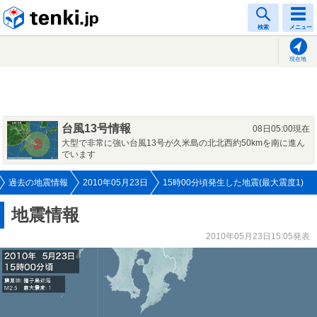
tenki.jp
検索
メニュー
現在地
台風13号情報
08日05:00現在
大型で非常に強い台風13号が久米島の北北西約50kmを南に進ん
でいます
過去の地震情報
2010年05月23日
15時00分頃発生した地震(最大震度1)
地震情報
2010年05月23日15:05発表