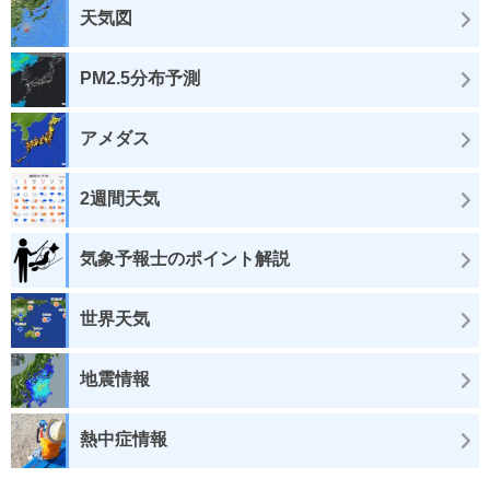
天気図
PM2.5分布予測
アメダス
2週間天気
気象予報士のポイント解説
世界天気
地震情報
熱中症情報